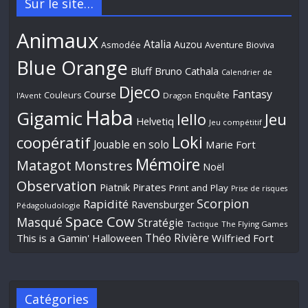
Sur le site…
Animaux
Atalia
Auzou
Aventure
Asmodée
Bioviva
Blue Orange
Bluff
Bruno Cathala
Calendrier de
Djeco
Fantasy
Course
Couleurs
Enquête
l'Avent
Dragon
Haba
Gigamic
Jeu
Iello
Helvetiq
Jeu compétitif
Loki
coopératif
Jouable en solo
Marie Fort
Mémoire
Matagot
Monstres
Noël
Observation
Piatnik
Pirates
Print and Play
Prise de risques
Scorpion
Rapidité
Ravensburger
Pédagoludologie
Space Cow
Masqué
Stratégie
Tactique
The Flying Games
Théo Rivière
This is a Gamin' Halloween
Wilfried Fort
Catégories