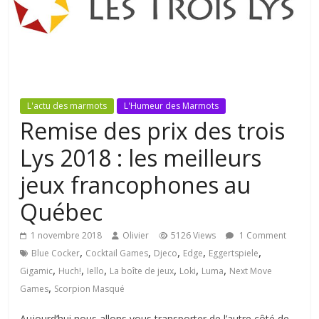
L'actu des marmots
L'Humeur des Marmots
Remise des prix des trois
Lys 2018 : les meilleurs
jeux francophones au
Québec
1 novembre 2018
Olivier
5126 Views
1 Comment
,
,
,
,
,
Blue Cocker
Cocktail Games
Djeco
Edge
Eggertspiele
,
,
,
,
,
,
Gigamic
Huch!
Iello
La boîte de jeux
Loki
Luma
Next Move
,
Games
Scorpion Masqué
Aujourd’hui nous allons vous transporter de l’autre côté de