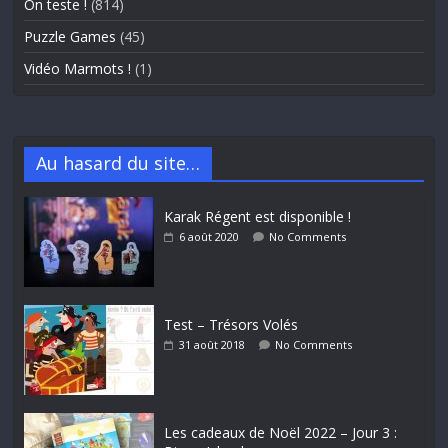
On teste !
(814)
Puzzle Games
(45)
Vidéo Marmots !
(1)
Au hasard du site…
Karak Régent est disponible !
6 août 2020
No Comments
Test – Trésors Volés
31 août 2018
No Comments
Les cadeaux de Noël 2022 – Jour 3 :