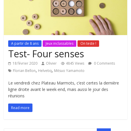
A partir de 8 ans
Jeux inclassables
On teste !
Test- Four senses
18 février 2020
Olivier
4845 Views
0 Comments
,
,
Florian Bellon
Helvetiq
Mitsuo Yamamoto
Le vendredi chez Plateau Marmots, c’est certes la dernière
ligne droite avant le week-end, mais aussi le jour des
réunions
Read more