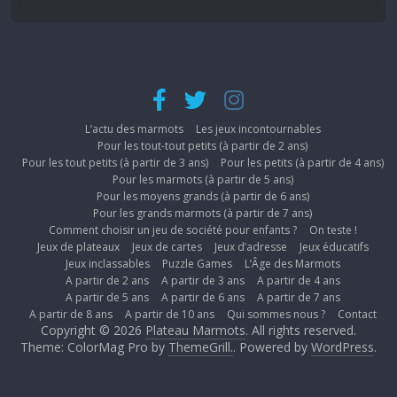
L’actu des marmots
Les jeux incontournables
Pour les tout-tout petits (à partir de 2 ans)
Pour les tout petits (à partir de 3 ans)
Pour les petits (à partir de 4 ans)
Pour les marmots (à partir de 5 ans)
Pour les moyens grands (à partir de 6 ans)
Pour les grands marmots (à partir de 7 ans)
Comment choisir un jeu de société pour enfants ?
On teste !
Jeux de plateaux
Jeux de cartes
Jeux d’adresse
Jeux éducatifs
Jeux inclassables
Puzzle Games
L’Âge des Marmots
A partir de 2 ans
A partir de 3 ans
A partir de 4 ans
A partir de 5 ans
A partir de 6 ans
A partir de 7 ans
A partir de 8 ans
A partir de 10 ans
Qui sommes nous ?
Contact
Copyright © 2026
Plateau Marmots
. All rights reserved.
Theme: ColorMag Pro by
ThemeGrill.
. Powered by
WordPress
.