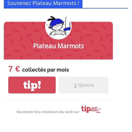
Soutenez Plateau Marmots !
Plateau Marmots
7 €
collectés par
mois
tip!
3
tipeurs
Soutenez les créateurs du web sur