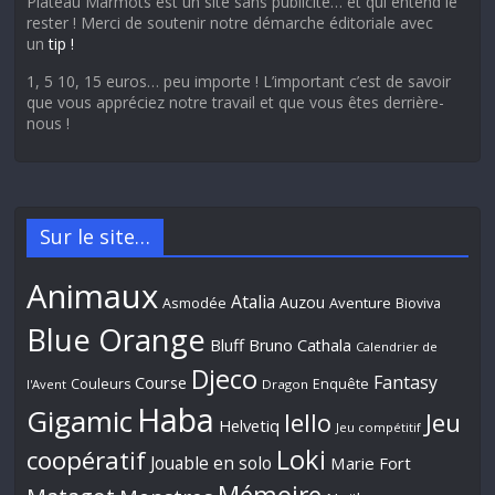
Plateau Marmots est un site sans publicité… et qui entend le
rester ! Merci de soutenir notre démarche éditoriale avec
un
tip !
1, 5 10, 15 euros… peu importe ! L’important c’est de savoir
que vous appréciez notre travail et que vous êtes derrière-
nous !
Sur le site…
Animaux
Atalia
Auzou
Aventure
Asmodée
Bioviva
Blue Orange
Bluff
Bruno Cathala
Calendrier de
Djeco
Fantasy
Course
Couleurs
Enquête
l'Avent
Dragon
Haba
Gigamic
Jeu
Iello
Helvetiq
Jeu compétitif
Loki
coopératif
Jouable en solo
Marie Fort