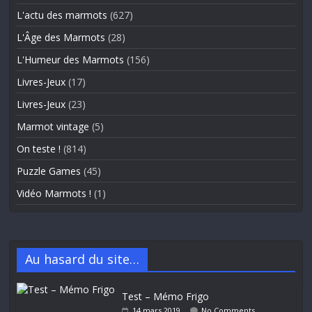
L'actu des marmots
(627)
L'Âge des Marmots
(28)
L'Humeur des Marmots
(156)
Livres-Jeux
(17)
Livres-Jeux
(23)
Marmot vintage
(5)
On teste !
(814)
Puzzle Games
(45)
Vidéo Marmots !
(1)
Au hasard du site…
Test – Mémo Frigo
14 mars 2019
No Comments