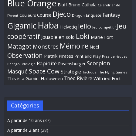
Blue Orange
Bluff
Bruno Cathala
Calendrier de
Djeco
Fantasy
Course
Couleurs
Enquête
l'Avent
Dragon
Haba
Gigamic
Jeu
Iello
Helvetiq
Jeu compétitif
Loki
coopératif
Jouable en solo
Marie Fort
Mémoire
Matagot
Monstres
Noël
Observation
Piatnik
Pirates
Print and Play
Prise de risques
Scorpion
Rapidité
Ravensburger
Pédagoludologie
Space Cow
Masqué
Stratégie
Tactique
The Flying Games
Théo Rivière
This is a Gamin' Halloween
Wilfried Fort
Catégories
A partir de 10 ans
(37)
A partir de 2 ans
(28)