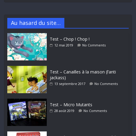
Au hasard du site…
Test – Chop ! Chop !
12 mai 2019
No Comments
Test – Canailles à la maison (l’anti
jackass)
13 septembre 2017
No Comments
Test – Micro Mutants
28 août 2019
No Comments