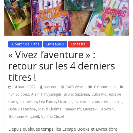
A partir de 7 ans
Livres-Jeux
On teste !
« Vivez l’aventure » :
retour sur les 4 derniers
titres !
14 mars 2022
Vincent
3429 Views
0 Comments
,
,
,
,
404 Editions
Alain T. Puysségur
Bruno Suzanna
Cube Kid
escape
,
,
,
,
,
book
halloween
Léa Fabre
Licornes
livre dont vous etes le heros
,
,
,
,
,
Lucie Dessertine
Maud Chalmel
minecraft
Miyazaki
Saboten
,
Stéphane Anquetil
Valérie Cluzel
Depuis quelques temps, les Escape Books et Livres dont