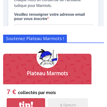
Soutenez Plateau Marmots !
Plateau Marmots
7 €
collectés par
mois
tip!
3
tipeurs