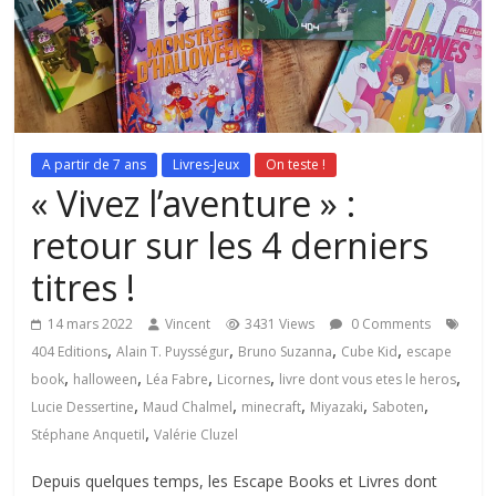
A partir de 7 ans
Livres-Jeux
On teste !
« Vivez l’aventure » :
retour sur les 4 derniers
titres !
14 mars 2022
Vincent
3431 Views
0 Comments
,
,
,
,
404 Editions
Alain T. Puysségur
Bruno Suzanna
Cube Kid
escape
,
,
,
,
,
book
halloween
Léa Fabre
Licornes
livre dont vous etes le heros
,
,
,
,
,
Lucie Dessertine
Maud Chalmel
minecraft
Miyazaki
Saboten
,
Stéphane Anquetil
Valérie Cluzel
Depuis quelques temps, les Escape Books et Livres dont