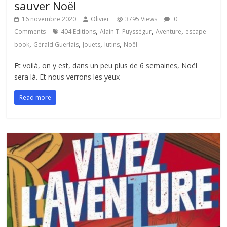
sauver Noël
16 novembre 2020
Olivier
3795 Views
0
,
,
,
Comments
404 Editions
Alain T. Puysségur
Aventure
escape
,
,
,
,
book
Gérald Guerlais
Jouets
lutins
Noël
Et voilà, on y est, dans un peu plus de 6 semaines, Noël
sera là. Et nous verrons les yeux
Read more