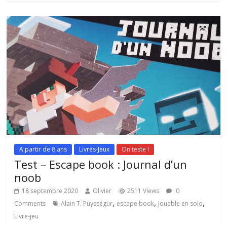
A partir de 8 ans
Livres-Jeux
On teste !
Test – Escape book : Journal d’un
noob
18 septembre 2020
Olivier
2511 Views
0
,
,
,
Comments
Alain T. Puysségur
escape book
Jouable en solo
Livre-jeu