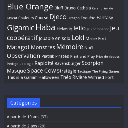
Blue Orange
Bluff
Bruno Cathala
Calendrier de
Djeco
Fantasy
Course
Couleurs
Enquête
l'Avent
Dragon
Haba
Gigamic
Jeu
Iello
Helvetiq
Jeu compétitif
Loki
coopératif
Jouable en solo
Marie Fort
Mémoire
Matagot
Monstres
Noël
Observation
Piatnik
Pirates
Print and Play
Prise de risques
Scorpion
Rapidité
Ravensburger
Pédagoludologie
Space Cow
Masqué
Stratégie
Tactique
The Flying Games
Théo Rivière
This is a Gamin' Halloween
Wilfried Fort
Catégories
A partir de 10 ans
(37)
A partir de 2 ans
(28)