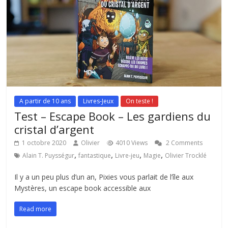
A partir de 10 ans
Livres-Jeux
On teste !
Test – Escape Book – Les gardiens du
cristal d’argent
1 octobre 2020
Olivier
4010 Views
2 Comments
,
,
,
,
Alain T. Puysségur
fantastique
Livre-jeu
Magie
Olivier Trocklé
Il y a un peu plus d’un an, Pixies vous parlait de l’île aux
Mystères, un escape book accessible aux
Read more