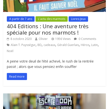
A partir de 7 ans
L'actu des marmots
Livres-Jeux
404 Editions : Une aventure très
spéciale pour nos marmots !
8 octobre 2020
Olivier
1956 Views
0 Comments
,
,
,
,
,
,
Alain T. Puysségur
BD
cadeaux
Gérald Guerlais
Héros
Lutin
Noël
A peine votre deuil de l’été achevé, le rush de la rentrée
passé ; alors que vous pensiez enfin souffler
Read more