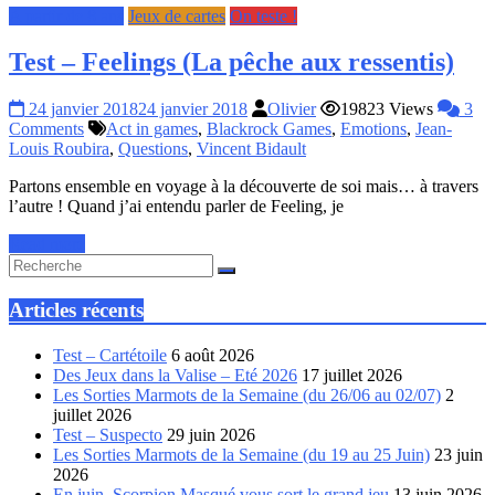
A partir de 8 ans
Jeux de cartes
On teste !
Test – Feelings (La pêche aux ressentis)
24 janvier 2018
24 janvier 2018
Olivier
19823 Views
3
Comments
Act in games
,
Blackrock Games
,
Emotions
,
Jean-
Louis Roubira
,
Questions
,
Vincent Bidault
Partons ensemble en voyage à la découverte de soi mais… à travers
l’autre ! Quand j’ai entendu parler de Feeling, je
Read more
Articles récents
Test – Cartétoile
6 août 2026
Des Jeux dans la Valise – Eté 2026
17 juillet 2026
Les Sorties Marmots de la Semaine (du 26/06 au 02/07)
2
juillet 2026
Test – Suspecto
29 juin 2026
Les Sorties Marmots de la Semaine (du 19 au 25 Juin)
23 juin
2026
En juin, Scorpion Masqué vous sort le grand jeu
13 juin 2026