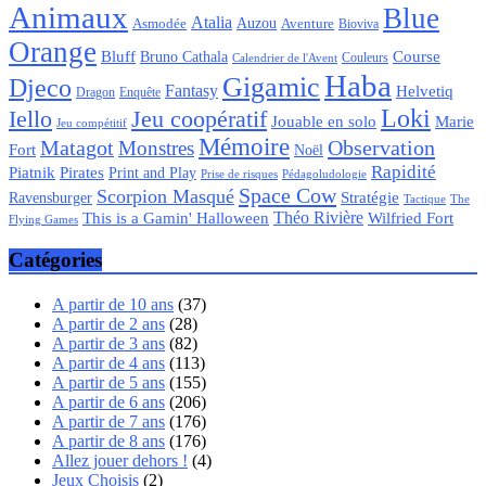
Animaux
Blue
Atalia
Auzou
Aventure
Asmodée
Bioviva
Orange
Bluff
Bruno Cathala
Course
Couleurs
Calendrier de l'Avent
Haba
Gigamic
Djeco
Fantasy
Helvetiq
Enquête
Dragon
Loki
Iello
Jeu coopératif
Jouable en solo
Marie
Jeu compétitif
Mémoire
Matagot
Observation
Monstres
Fort
Noël
Rapidité
Piatnik
Pirates
Print and Play
Pédagoludologie
Prise de risques
Space Cow
Scorpion Masqué
Stratégie
Ravensburger
Tactique
The
Théo Rivière
Wilfried Fort
This is a Gamin' Halloween
Flying Games
Catégories
A partir de 10 ans
(37)
A partir de 2 ans
(28)
A partir de 3 ans
(82)
A partir de 4 ans
(113)
A partir de 5 ans
(155)
A partir de 6 ans
(206)
A partir de 7 ans
(176)
A partir de 8 ans
(176)
Allez jouer dehors !
(4)
Jeux Choisis
(2)