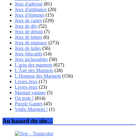
Jeux d'adresse
(81)
Jeux d'ambiance
(20)
Jeux d'énigmes
(15)
Jeux de cartes
(229)
Jeux de dés
(52)
Jeux de dessin
(7)
Jeux de lettres
(6)
Jeux de plateaux
(273)
Jeux de tuiles
(56)
Jeux éducatifs
(14)
Jeux inclassables
(58)
L'actu des marmots
(627)
L'Âge des Marmots
(28)
L'Humeur des Marmots
(156)
Livres-Jeux
(17)
Livres-Jeux
(23)
Marmot vintage
(5)
On teste !
(814)
Puzzle Games
(45)
Vidéo Marmots !
(1)
Au hasard du site…