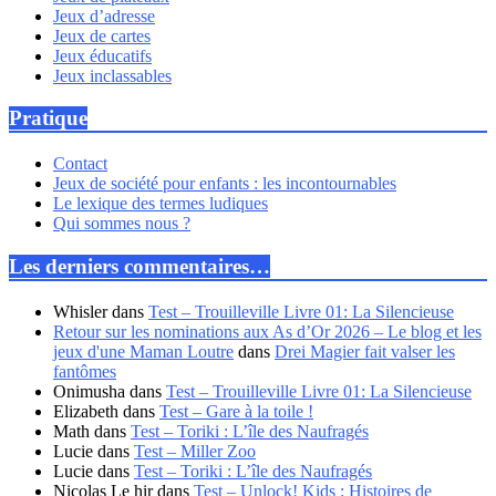
Jeux d’adresse
Jeux de cartes
Jeux éducatifs
Jeux inclassables
Pratique
Contact
Jeux de société pour enfants : les incontournables
Le lexique des termes ludiques
Qui sommes nous ?
Les derniers commentaires…
Whisler
dans
Test – Trouilleville Livre 01: La Silencieuse
Retour sur les nominations aux As d’Or 2026 – Le blog et les
jeux d'une Maman Loutre
dans
Drei Magier fait valser les
fantômes
Onimusha
dans
Test – Trouilleville Livre 01: La Silencieuse
Elizabeth
dans
Test – Gare à la toile !
Math
dans
Test – Toriki : L’île des Naufragés
Lucie
dans
Test – Miller Zoo
Lucie
dans
Test – Toriki : L’île des Naufragés
Nicolas Le hir
dans
Test – Unlock! Kids : Histoires de