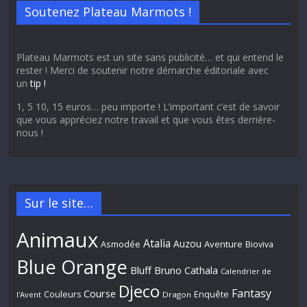
Soutenez Plateau Marmots !
Plateau Marmots est un site sans publicité… et qui entend le
rester ! Merci de soutenir notre démarche éditoriale avec
un
tip !
1, 5 10, 15 euros… peu importe ! L’important c’est de savoir
que vous appréciez notre travail et que vous êtes derrière-
nous !
Sur le site…
Animaux
Atalia
Auzou
Aventure
Asmodée
Bioviva
Blue Orange
Bluff
Bruno Cathala
Calendrier de
Djeco
Fantasy
Course
Couleurs
Enquête
l'Avent
Dragon