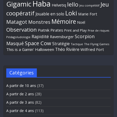
Haba
Gigamic
Jeu
Iello
Helvetiq
Jeu compétitif
Loki
coopératif
Jouable en solo
Marie Fort
Mémoire
Matagot
Monstres
Noël
Observation
Piatnik
Pirates
Print and Play
Prise de risques
Scorpion
Rapidité
Ravensburger
Pédagoludologie
Space Cow
Masqué
Stratégie
Tactique
The Flying Games
Théo Rivière
This is a Gamin' Halloween
Wilfried Fort
Catégories
A partir de 10 ans
(37)
A partir de 2 ans
(28)
A partir de 3 ans
(82)
A partir de 4 ans
(113)