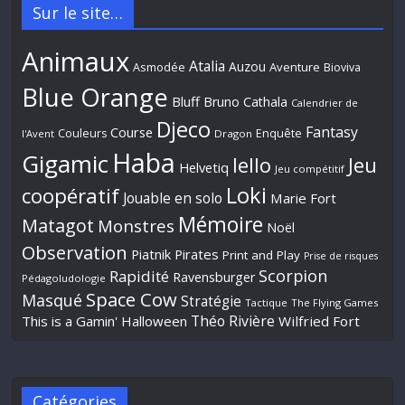
Sur le site…
Animaux
Atalia
Auzou
Aventure
Asmodée
Bioviva
Blue Orange
Bluff
Bruno Cathala
Calendrier de
Djeco
Fantasy
Course
Couleurs
Enquête
l'Avent
Dragon
Haba
Gigamic
Jeu
Iello
Helvetiq
Jeu compétitif
Loki
coopératif
Jouable en solo
Marie Fort
Mémoire
Matagot
Monstres
Noël
Observation
Piatnik
Pirates
Print and Play
Prise de risques
Scorpion
Rapidité
Ravensburger
Pédagoludologie
Space Cow
Masqué
Stratégie
Tactique
The Flying Games
Théo Rivière
This is a Gamin' Halloween
Wilfried Fort
Catégories