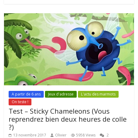
A partir de 6 ans
Jeux d'adresse
L'actu des marmots
On teste !
Test – Sticky Chameleons (Vous
reprendrez bien deux heures de colle
?)
13 novembre 2017
Olivier
5958 Views
2