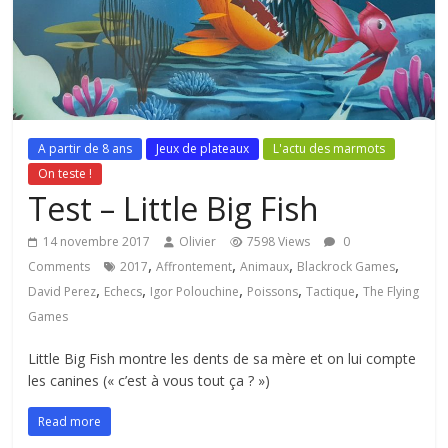
A partir de 8 ans
Jeux de plateaux
L'actu des marmots
On teste !
Test – Little Big Fish
14 novembre 2017
Olivier
7598 Views
0
,
,
,
,
Comments
2017
Affrontement
Animaux
Blackrock Games
,
,
,
,
,
David Perez
Echecs
Igor Polouchine
Poissons
Tactique
The Flying
Games
Little Big Fish montre les dents de sa mère et on lui compte
les canines (« c’est à vous tout ça ? »)
Read more