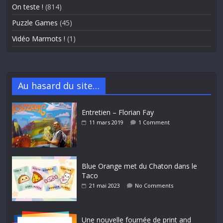
On teste !
(814)
Puzzle Games
(45)
Vidéo Marmots !
(1)
Au hasard du site…
Entretien – Florian Fay
11 mars 2019
1 Comment
Blue Orange met du Chaton dans le
Taco
21 mai 2023
No Comments
Une nouvelle fournée de print and