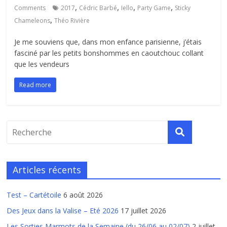
,
,
,
,
Comments
2017
Cédric Barbé
Iello
Party Game
Sticky
,
Chameleons
Théo Rivière
Je me souviens que, dans mon enfance parisienne, j’étais
fasciné par les petits bonshommes en caoutchouc collant
que les vendeurs
Read more
Articles récents
Test – Cartétoile
6 août 2026
Des Jeux dans la Valise – Eté 2026
17 juillet 2026
Les Sorties Marmots de la Semaine (du 26/06 au 02/07)
2 juillet