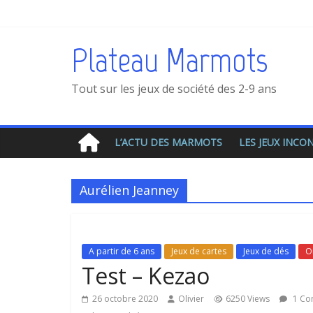
Plateau Marmots
Tout sur les jeux de société des 2-9 ans
L’ACTU DES MARMOTS
LES JEUX INC
Aurélien Jeanney
A partir de 6 ans
Jeux de cartes
Jeux de dés
On
Test – Kezao
26 octobre 2020
Olivier
6250 Views
1 Co