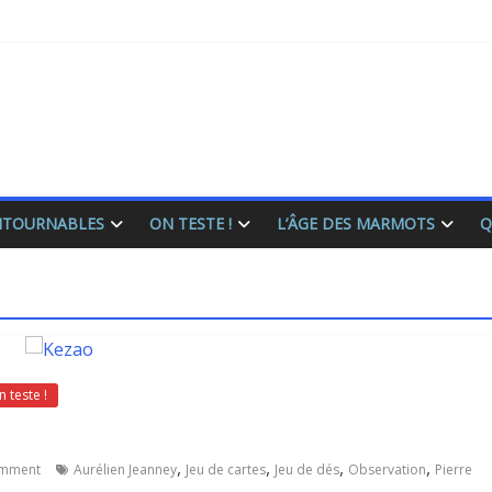
ONTOURNABLES
ON TESTE !
L’ÂGE DES MARMOTS
Q
 teste !
,
,
,
,
mment
Aurélien Jeanney
Jeu de cartes
Jeu de dés
Observation
Pierre