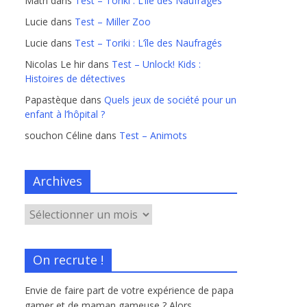
Math
dans
Test – Toriki : L’île des Naufragés
Lucie
dans
Test – Miller Zoo
Lucie
dans
Test – Toriki : L’île des Naufragés
Nicolas Le hir
dans
Test – Unlock! Kids :
Histoires de détectives
Papastèque
dans
Quels jeux de société pour un
enfant à l’hôpital ?
souchon Céline
dans
Test – Animots
Archives
On recrute !
Envie de faire part de votre expérience de papa
gamer et de maman gameuse ? Alors