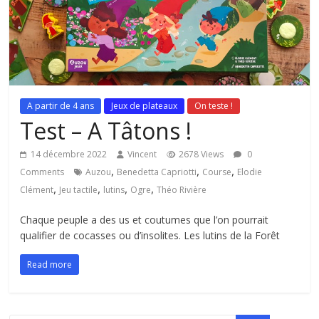
A partir de 4 ans
Jeux de plateaux
On teste !
Test – A Tâtons !
14 décembre 2022
Vincent
2678 Views
0
,
,
,
Comments
Auzou
Benedetta Capriotti
Course
Elodie
,
,
,
,
Clément
Jeu tactile
lutins
Ogre
Théo Rivière
Chaque peuple a des us et coutumes que l’on pourrait
qualifier de cocasses ou d’insolites. Les lutins de la Forêt
Read more