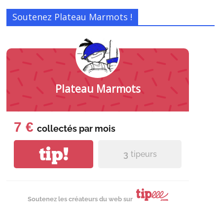
Soutenez Plateau Marmots !
Plateau Marmots
7 €
collectés par
mois
tip!
3
tipeurs
Soutenez les créateurs du web sur