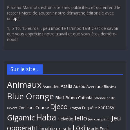
Plateau Marmots est un site sans publicité… et qui entend le
rester ! Merci de soutenir notre démarche éditoriale avec
un
tip !
1, 5 10, 15 euros… peu importe ! L’important c’est de savoir
que vous appréciez notre travail et que vous êtes derrière-
nous !
Sur le site…
Animaux
Atalia
Auzou
Aventure
Asmodée
Bioviva
Blue Orange
Bluff
Bruno Cathala
Calendrier de
Djeco
Fantasy
Course
Couleurs
Enquête
l'Avent
Dragon
Haba
Gigamic
Jeu
Iello
Helvetiq
Jeu compétitif
Loki
coopératif
Jouable en solo
Marie Fort