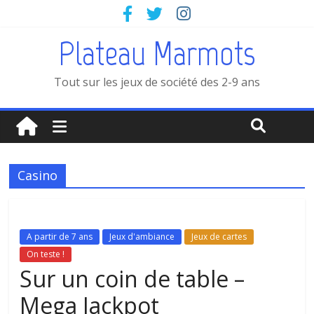
Plateau Marmots
Tout sur les jeux de société des 2-9 ans
Casino
A partir de 7 ans
Jeux d'ambiance
Jeux de cartes
On teste !
Sur un coin de table –
Mega Jackpot