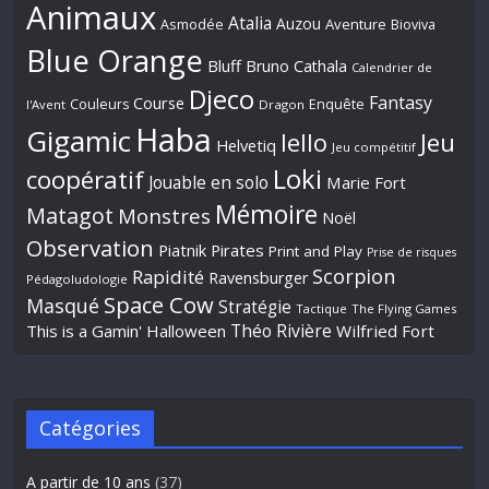
Animaux
Atalia
Auzou
Aventure
Asmodée
Bioviva
Blue Orange
Bluff
Bruno Cathala
Calendrier de
Djeco
Fantasy
Course
Couleurs
Enquête
l'Avent
Dragon
Haba
Gigamic
Jeu
Iello
Helvetiq
Jeu compétitif
Loki
coopératif
Jouable en solo
Marie Fort
Mémoire
Matagot
Monstres
Noël
Observation
Piatnik
Pirates
Print and Play
Prise de risques
Scorpion
Rapidité
Ravensburger
Pédagoludologie
Space Cow
Masqué
Stratégie
Tactique
The Flying Games
Théo Rivière
This is a Gamin' Halloween
Wilfried Fort
Catégories
A partir de 10 ans
(37)