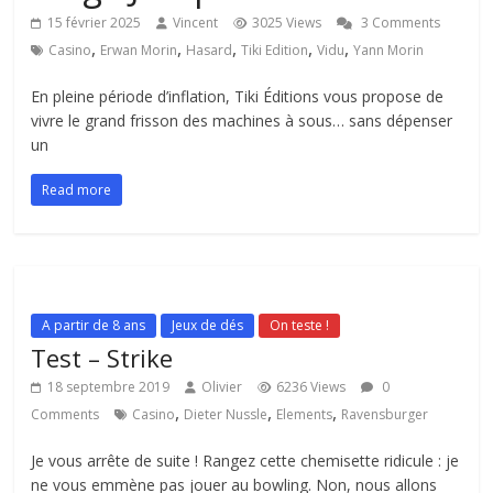
15 février 2025
Vincent
3025 Views
3 Comments
,
,
,
,
,
Casino
Erwan Morin
Hasard
Tiki Edition
Vidu
Yann Morin
En pleine période d’inflation, Tiki Éditions vous propose de
vivre le grand frisson des machines à sous… sans dépenser
un
Read more
A partir de 8 ans
Jeux de dés
On teste !
Test – Strike
18 septembre 2019
Olivier
6236 Views
0
,
,
,
Comments
Casino
Dieter Nussle
Elements
Ravensburger
Je vous arrête de suite ! Rangez cette chemisette ridicule : je
ne vous emmène pas jouer au bowling. Non, nous allons