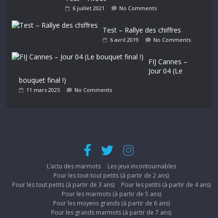
6 juillet 2021
No Comments
Test – Rallye des chiffres
6 avril 2019
No Comments
FIJ Cannes –
Jour 04 (Le
bouquet final !)
11 mars 2025
No Comments
L’actu des marmots
Les jeux incontournables
Pour les tout-tout petits (à partir de 2 ans)
Pour les tout petits (à partir de 3 ans)
Pour les petits (à partir de 4 ans)
Pour les marmots (à partir de 5 ans)
Pour les moyens grands (à partir de 6 ans)
Pour les grands marmots (à partir de 7 ans)