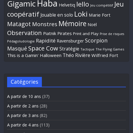
Haba
Gigamic
Jeu
Iello
Helvetiq
Jeu compétitif
Loki
coopératif
Jouable en solo
Marie Fort
Mémoire
Matagot
Monstres
Noël
Observation
Piatnik
Pirates
Print and Play
Prise de risques
Scorpion
Rapidité
Ravensburger
Pédagoludologie
Space Cow
Masqué
Stratégie
Tactique
The Flying Games
Théo Rivière
This is a Gamin' Halloween
Wilfried Fort
Catégories
A partir de 10 ans
(37)
A partir de 2 ans
(28)
A partir de 3 ans
(82)
A partir de 4 ans
(113)