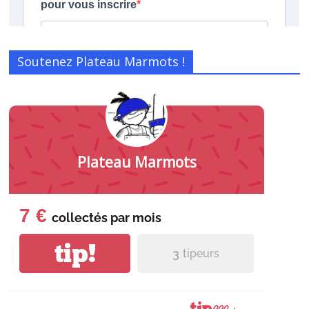
Soutenez Plateau Marmots !
Plateau Marmots
7 €
collectés par
mois
tip!
3
tipeurs