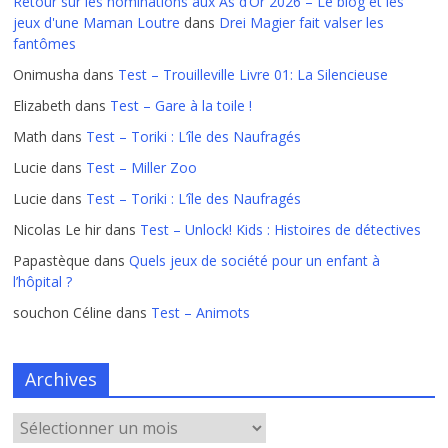
Retour sur les nominations aux As d’Or 2026 – Le blog et les
jeux d'une Maman Loutre
dans
Drei Magier fait valser les
fantômes
Onimusha
dans
Test – Trouilleville Livre 01: La Silencieuse
Elizabeth
dans
Test – Gare à la toile !
Math
dans
Test – Toriki : L’île des Naufragés
Lucie
dans
Test – Miller Zoo
Lucie
dans
Test – Toriki : L’île des Naufragés
Nicolas Le hir
dans
Test – Unlock! Kids : Histoires de détectives
Papastèque
dans
Quels jeux de société pour un enfant à
l’hôpital ?
souchon Céline
dans
Test – Animots
Archives