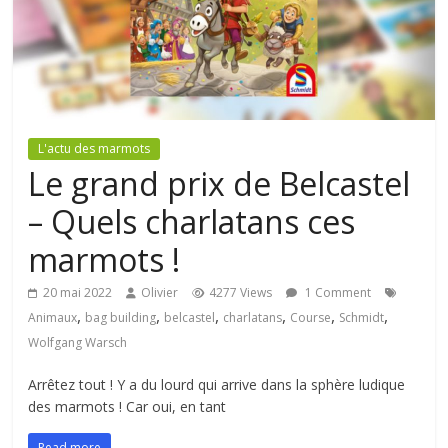
L'actu des marmots
Le grand prix de Belcastel
– Quels charlatans ces
marmots !
20 mai 2022
Olivier
4277 Views
1 Comment
,
,
,
,
,
,
Animaux
bag building
belcastel
charlatans
Course
Schmidt
Wolfgang Warsch
Arrêtez tout ! Y a du lourd qui arrive dans la sphère ludique
des marmots ! Car oui, en tant
Read more