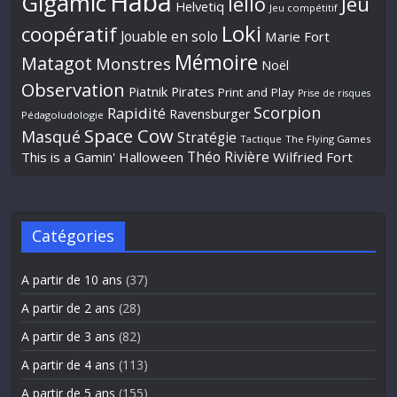
Haba
Gigamic
Jeu
Iello
Helvetiq
Jeu compétitif
Loki
coopératif
Jouable en solo
Marie Fort
Mémoire
Matagot
Monstres
Noël
Observation
Piatnik
Pirates
Print and Play
Prise de risques
Scorpion
Rapidité
Ravensburger
Pédagoludologie
Space Cow
Masqué
Stratégie
Tactique
The Flying Games
Théo Rivière
This is a Gamin' Halloween
Wilfried Fort
Catégories
A partir de 10 ans
(37)
A partir de 2 ans
(28)
A partir de 3 ans
(82)
A partir de 4 ans
(113)
A partir de 5 ans
(155)