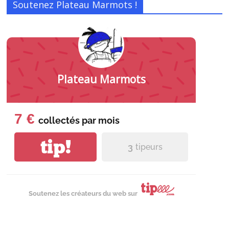
Soutenez Plateau Marmots !
Plateau Marmots
7 €
collectés par
mois
tip!
3
tipeurs
Soutenez les créateurs du web sur