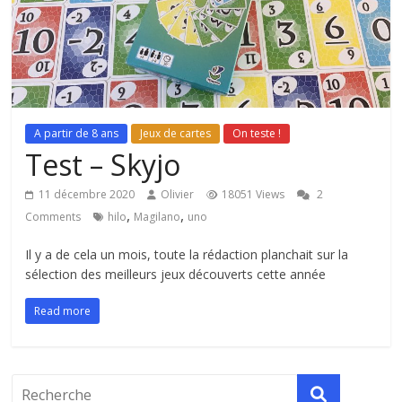
A partir de 8 ans
Jeux de cartes
On teste !
Test – Skyjo
11 décembre 2020
Olivier
18051 Views
2
,
,
Comments
hilo
Magilano
uno
Il y a de cela un mois, toute la rédaction planchait sur la
sélection des meilleurs jeux découverts cette année
Read more