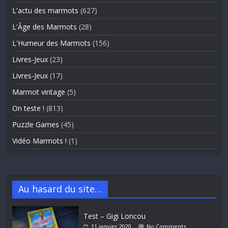
L'actu des marmots
(627)
L'Âge des Marmots
(28)
L'Humeur des Marmots
(156)
Livres-Jeux
(23)
Livres-Jeux
(17)
Marmot vintage
(5)
On teste !
(813)
Puzzle Games
(45)
Vidéo Marmots !
(1)
Au hasard du site…
Test – Gigi Loncou
11 janvier 2020
No Comments