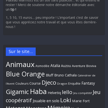
Plateau Marmots est un site sans publicité… et qui entend le
rester ! Merci de soutenir notre démarche éditoriale avec
un
tip !
1, 5 10, 15 euros… peu importe ! L’important c’est de savoir
que vous appréciez notre travail et que vous êtes derrière-
nous !
Sur le site…
Animaux
Atalia
Auzou
Aventure
Asmodée
Bioviva
Blue Orange
Bluff
Bruno Cathala
Calendrier de
Djeco
Fantasy
Course
Couleurs
Enquête
l'Avent
Dragon
Haba
Gigamic
Jeu
Iello
Helvetiq
Jeu compétitif
Loki
coopératif
Jouable en solo
Marie Fort
Mémoire