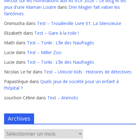
Retour sur les nominations aux As d’Or 2026 – Le blog et les
jeux d'une Maman Loutre
dans
Drei Magier fait valser les
fantômes
Onimusha
dans
Test – Trouilleville Livre 01: La Silencieuse
Elizabeth
dans
Test – Gare à la toile !
Math
dans
Test – Toriki : L’île des Naufragés
Lucie
dans
Test – Miller Zoo
Lucie
dans
Test – Toriki : L’île des Naufragés
Nicolas Le hir
dans
Test – Unlock! Kids : Histoires de détectives
Papastèque
dans
Quels jeux de société pour un enfant à
l’hôpital ?
souchon Céline
dans
Test – Animots
Archives