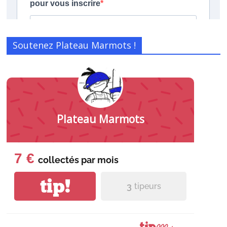
Soutenez Plateau Marmots !
Plateau Marmots
7 €
collectés par
mois
tip!
3
tipeurs