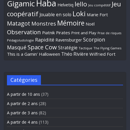
Haba
Gigamic
Jeu
Iello
Helvetiq
Jeu compétitif
Loki
coopératif
Jouable en solo
Marie Fort
Mémoire
Matagot
Monstres
Noël
Observation
Piatnik
Pirates
Print and Play
Prise de risques
Scorpion
Rapidité
Ravensburger
Pédagoludologie
Space Cow
Masqué
Stratégie
Tactique
The Flying Games
Théo Rivière
This is a Gamin' Halloween
Wilfried Fort
Catégories
A partir de 10 ans
(37)
A partir de 2 ans
(28)
A partir de 3 ans
(82)
A partir de 4 ans
(113)