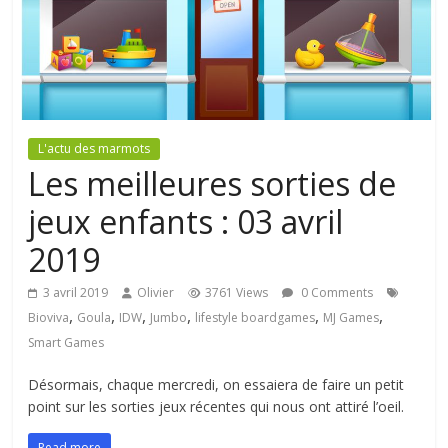
L'actu des marmots
Les meilleures sorties de
jeux enfants : 03 avril
2019
3 avril 2019
Olivier
3761 Views
0 Comments
,
,
,
,
,
,
Bioviva
Goula
IDW
Jumbo
lifestyle boardgames
MJ Games
Smart Games
Désormais, chaque mercredi, on essaiera de faire un petit
point sur les sorties jeux récentes qui nous ont attiré l’oeil.
Read more