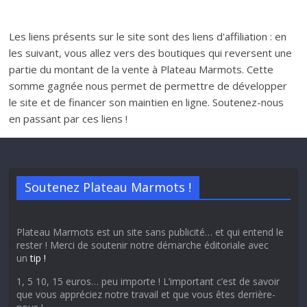
Les liens présents sur le site sont des liens d'affiliation : en
les suivant, vous allez vers des boutiques qui reversent une
partie du montant de la vente à Plateau Marmots. Cette
somme gagnée nous permet de permettre de développer
le site et de financer son maintien en ligne. Soutenez-nous
en passant par ces liens !
Soutenez Plateau Marmots !
Plateau Marmots est un site sans publicité… et qui entend le
rester ! Merci de soutenir notre démarche éditoriale avec
un
tip !
1, 5 10, 15 euros… peu importe ! L’important c’est de savoir
que vous appréciez notre travail et que vous êtes derrière-