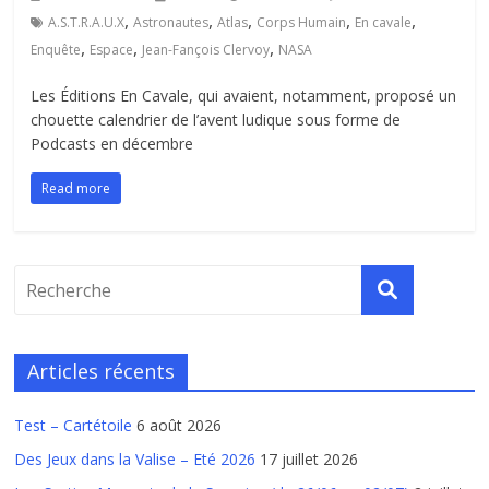
,
,
,
,
,
A.S.T.R.A.U.X
Astronautes
Atlas
Corps Humain
En cavale
,
,
,
Enquête
Espace
Jean-Fançois Clervoy
NASA
Les Éditions En Cavale, qui avaient, notamment, proposé un
chouette calendrier de l’avent ludique sous forme de
Podcasts en décembre
Read more
Articles récents
Test – Cartétoile
6 août 2026
Des Jeux dans la Valise – Eté 2026
17 juillet 2026