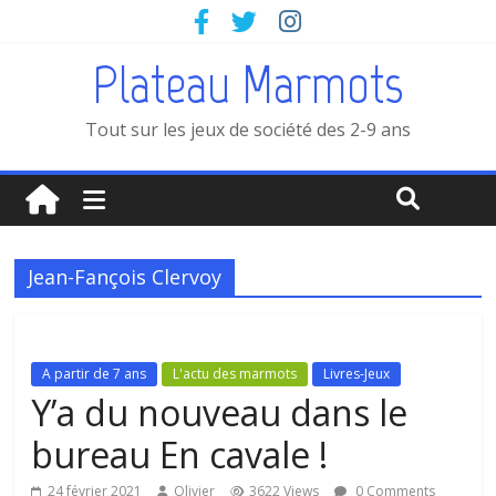
Plateau Marmots
Tout sur les jeux de société des 2-9 ans
Jean-Fançois Clervoy
A partir de 7 ans
L'actu des marmots
Livres-Jeux
Y’a du nouveau dans le
bureau En cavale !
24 février 2021
Olivier
3622 Views
0 Comments