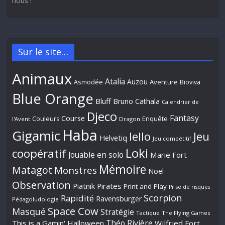
nous !
Sur le site…
Animaux
Atalia
Auzou
Aventure
Asmodée
Bioviva
Blue Orange
Bluff
Bruno Cathala
Calendrier de
Djeco
Fantasy
Course
Couleurs
Enquête
l'Avent
Dragon
Haba
Gigamic
Jeu
Iello
Helvetiq
Jeu compétitif
Loki
coopératif
Jouable en solo
Marie Fort
Mémoire
Matagot
Monstres
Noël
Observation
Piatnik
Pirates
Print and Play
Prise de risques
Scorpion
Rapidité
Ravensburger
Pédagoludologie
Space Cow
Masqué
Stratégie
Tactique
The Flying Games
Théo Rivière
This is a Gamin' Halloween
Wilfried Fort