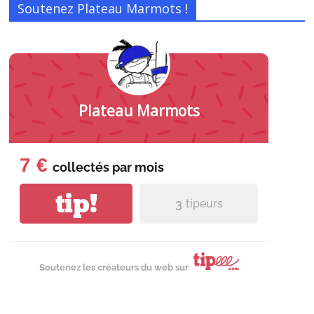
Soutenez Plateau Marmots !
Plateau Marmots
7 €
collectés par
mois
tip!
3
tipeurs
Soutenez les créateurs du web sur