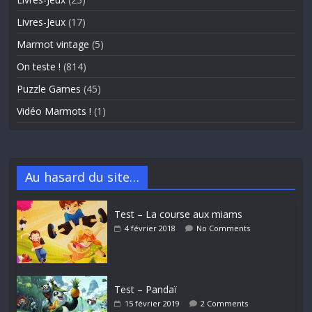
Livres-Jeux
(17)
Marmot vintage
(5)
On teste !
(814)
Puzzle Games
(45)
Vidéo Marmots !
(1)
Au hasard du site…
Test – La course aux miams
4 février 2018
No Comments
Test – Pandaï
15 février 2019
2 Comments