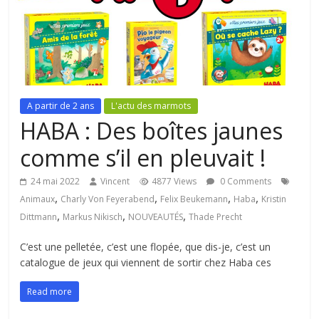
A partir de 2 ans
L'actu des marmots
HABA : Des boîtes jaunes
comme s’il en pleuvait !
24 mai 2022
Vincent
4877 Views
0 Comments
,
,
,
,
Animaux
Charly Von Feyerabend
Felix Beukemann
Haba
Kristin
,
,
,
Dittmann
Markus Nikisch
NOUVEAUTÉS
Thade Precht
C’est une pelletée, c’est une flopée, que dis-je, c’est un
catalogue de jeux qui viennent de sortir chez Haba ces
Read more