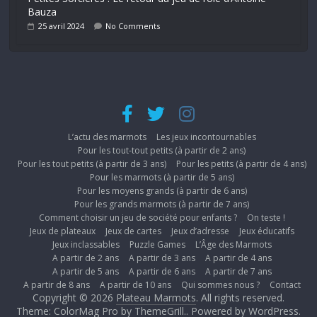
Bauza
25 avril 2024
No Comments
L’actu des marmots
Les jeux incontournables
Pour les tout-tout petits (à partir de 2 ans)
Pour les tout petits (à partir de 3 ans)
Pour les petits (à partir de 4 ans)
Pour les marmots (à partir de 5 ans)
Pour les moyens grands (à partir de 6 ans)
Pour les grands marmots (à partir de 7 ans)
Comment choisir un jeu de société pour enfants ?
On teste !
Jeux de plateaux
Jeux de cartes
Jeux d’adresse
Jeux éducatifs
Jeux inclassables
Puzzle Games
L’Âge des Marmots
A partir de 2 ans
A partir de 3 ans
A partir de 4 ans
A partir de 5 ans
A partir de 6 ans
A partir de 7 ans
A partir de 8 ans
A partir de 10 ans
Qui sommes nous ?
Contact
Copyright © 2026
Plateau Marmots
. All rights reserved.
Theme: ColorMag Pro by
ThemeGrill.
. Powered by
WordPress
.