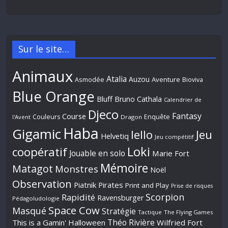
Sur le site…
Animaux
Atalia
Auzou
Aventure
Asmodée
Bioviva
Blue Orange
Bluff
Bruno Cathala
Calendrier de
Djeco
Fantasy
Course
Couleurs
Enquête
l'Avent
Dragon
Haba
Gigamic
Jeu
Iello
Helvetiq
Jeu compétitif
Loki
coopératif
Jouable en solo
Marie Fort
Mémoire
Matagot
Monstres
Noël
Observation
Piatnik
Pirates
Print and Play
Prise de risques
Scorpion
Rapidité
Ravensburger
Pédagoludologie
Space Cow
Masqué
Stratégie
Tactique
The Flying Games
Théo Rivière
This is a Gamin' Halloween
Wilfried Fort