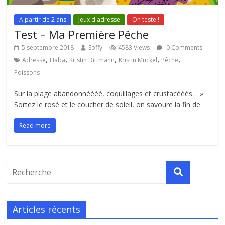
A partir de 2 ans
Jeux d'adresse
On teste !
Test – Ma Première Pêche
5 septembre 2018
Soffy
4583 Views
0 Comments
,
,
,
,
,
Adresse
Haba
Kristin Dittmann
Kristin Mückel
Pêche
Poissons
Sur la plage abandonnéééé, coquillages et crustacééés… »
Sortez le rosé et le coucher de soleil, on savoure la fin de
Read more
Articles récents