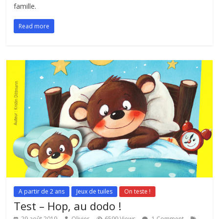
famille.
Read more
A partir de 2 ans
Jeux de tuiles
On teste !
Test – Hop, au dodo !
29 août 2019
Olivier
6599 Views
1 Comment