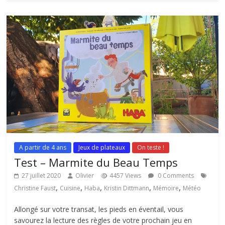
A partir de 4 ans
Jeux de plateaux
On teste !
Test – Marmite du Beau Temps
27 juillet 2020
Olivier
4457 Views
0 Comments
,
,
,
,
,
Christine Faust
Cuisine
Haba
Kristin Dittmann
Mémoire
Météo
Allongé sur votre transat, les pieds en éventail, vous
savourez la lecture des règles de votre prochain jeu en