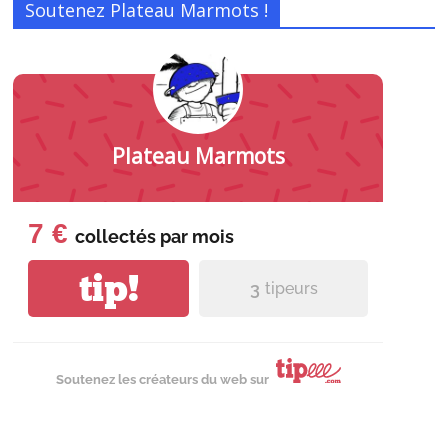
Soutenez Plateau Marmots !
Plateau Marmots
7 €
collectés par
mois
tip!
3
tipeurs
Soutenez les créateurs du web sur