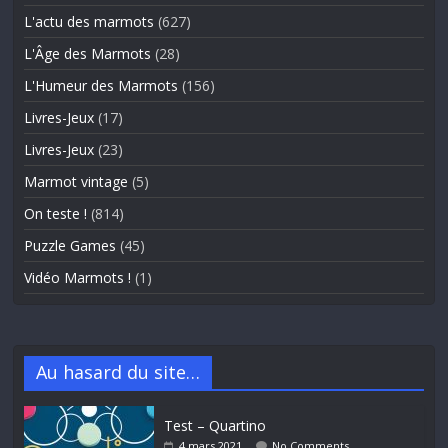
L'actu des marmots
(627)
L'Âge des Marmots
(28)
L'Humeur des Marmots
(156)
Livres-Jeux
(17)
Livres-Jeux
(23)
Marmot vintage
(5)
On teste !
(814)
Puzzle Games
(45)
Vidéo Marmots !
(1)
Au hasard du site…
Test – Quartino
4 mars 2021
No Comments