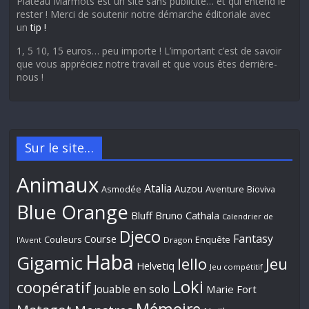
Plateau Marmots est un site sans publicité… et qui entend le
rester ! Merci de soutenir notre démarche éditoriale avec
un
tip !
1, 5 10, 15 euros… peu importe ! L’important c’est de savoir
que vous appréciez notre travail et que vous êtes derrière-
nous !
Sur le site…
Animaux
Atalia
Auzou
Aventure
Asmodée
Bioviva
Blue Orange
Bluff
Bruno Cathala
Calendrier de
Djeco
Fantasy
Course
Couleurs
Enquête
l'Avent
Dragon
Haba
Gigamic
Jeu
Iello
Helvetiq
Jeu compétitif
Loki
coopératif
Jouable en solo
Marie Fort