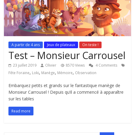
A partir de 4 ans
Jeux de plateaux
On teste !
Test – Monsieur Carrousel
23 juillet 2019
Olivier
8570 Views
4 Comments
,
,
,
,
Fête Foraine
Loki
Manège
Mémoire
Observation
Embarquez petits et grands sur le fantastique manège de
Monsieur Carrousel ! Depuis qu’il a commencé à apparaître
sur les tables
Read more