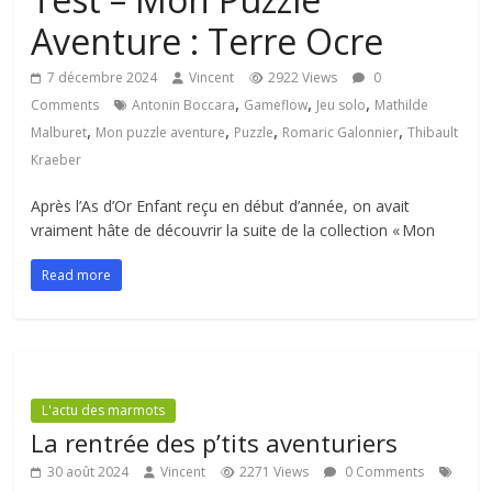
Aventure : Terre Ocre
7 décembre 2024
Vincent
2922 Views
0
,
,
,
Comments
Antonin Boccara
Gameflow
Jeu solo
Mathilde
,
,
,
,
Malburet
Mon puzzle aventure
Puzzle
Romaric Galonnier
Thibault
Kraeber
Après l’As d’Or Enfant reçu en début d’année, on avait
vraiment hâte de découvrir la suite de la collection « Mon
Read more
L'actu des marmots
La rentrée des p’tits aventuriers
30 août 2024
Vincent
2271 Views
0 Comments