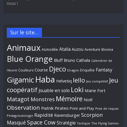
nous !
Sur le site…
Animaux
Atalia
Auzou
Aventure
Asmodée
Bioviva
Blue Orange
Bluff
Bruno Cathala
Calendrier de
Djeco
Fantasy
Course
Couleurs
Enquête
l'Avent
Dragon
Haba
Gigamic
Jeu
Iello
Helvetiq
Jeu compétitif
Loki
coopératif
Jouable en solo
Marie Fort
Mémoire
Matagot
Monstres
Noël
Observation
Piatnik
Pirates
Print and Play
Prise de risques
Scorpion
Rapidité
Ravensburger
Pédagoludologie
Space Cow
Masqué
Stratégie
Tactique
The Flying Games