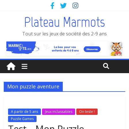
Plateau Marmots
Tout sur les jeux de société des 2-9 ans
Mon puzzle aventure
A partir de 5 ans
Jeux inclassables
On teste !
Puzzle Games
Test – Mon Puzzle