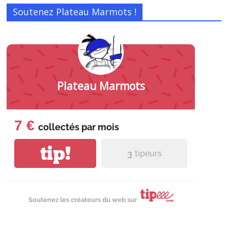
Soutenez Plateau Marmots !
Plateau Marmots
7 €
collectés par
mois
tip!
3
tipeurs
Soutenez les créateurs du web sur