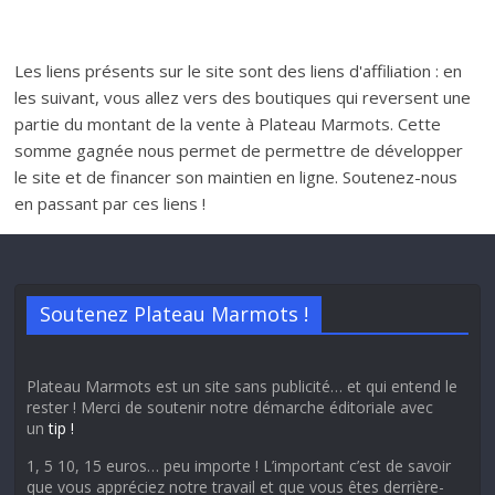
Les liens présents sur le site sont des liens d'affiliation : en
les suivant, vous allez vers des boutiques qui reversent une
partie du montant de la vente à Plateau Marmots. Cette
somme gagnée nous permet de permettre de développer
le site et de financer son maintien en ligne. Soutenez-nous
en passant par ces liens !
Soutenez Plateau Marmots !
Plateau Marmots est un site sans publicité… et qui entend le
rester ! Merci de soutenir notre démarche éditoriale avec
un
tip !
1, 5 10, 15 euros… peu importe ! L’important c’est de savoir
que vous appréciez notre travail et que vous êtes derrière-