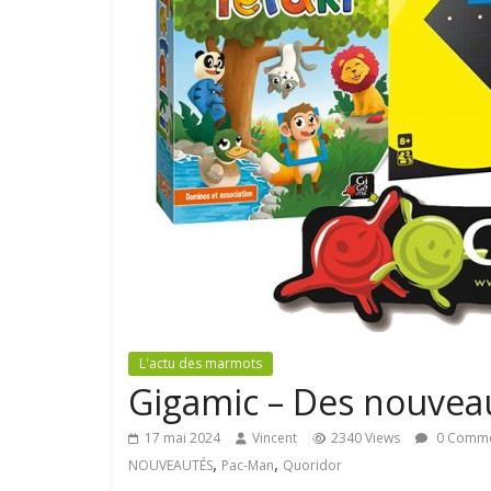
L'actu des marmots
Gigamic – Des nouveau
17 mai 2024
Vincent
2340 Views
0 Comme
,
,
NOUVEAUTÉS
Pac-Man
Quoridor