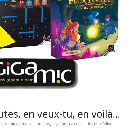
tés, en veux-tu, en voilà…
,
,
,
,
nts
Animaux
Dominos
Gigamic
La colline des feux follets