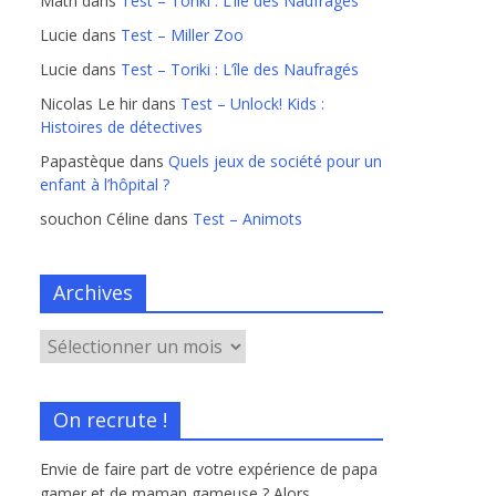
Math
dans
Test – Toriki : L’île des Naufragés
Lucie
dans
Test – Miller Zoo
Lucie
dans
Test – Toriki : L’île des Naufragés
Nicolas Le hir
dans
Test – Unlock! Kids :
Histoires de détectives
Papastèque
dans
Quels jeux de société pour un
enfant à l’hôpital ?
souchon Céline
dans
Test – Animots
Archives
On recrute !
Envie de faire part de votre expérience de papa
gamer et de maman gameuse ? Alors