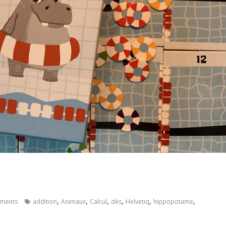
,
,
,
,
,
,
ments
addition
Animaux
Calcul
dés
Helvetiq
hippopotame