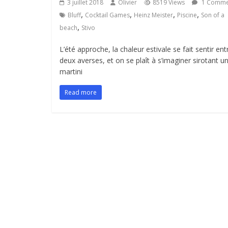
3 juillet 2018
Olivier
8519 Views
1 Comme
,
,
,
,
Bluff
Cocktail Games
Heinz Meister
Piscine
Son of a
,
beach
Stivo
L’été approche, la chaleur estivale se fait sentir ent
deux averses, et on se plaît à s’imaginer sirotant u
martini
Read more