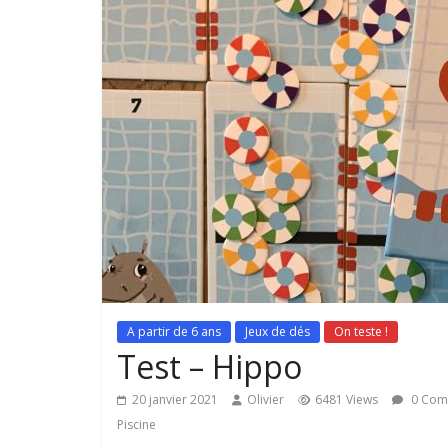
A partir de 6 ans
Jeux de dés
On teste !
Test – Hippo
20 janvier 2021
Olivier
6481 Views
0 Com
Piscine