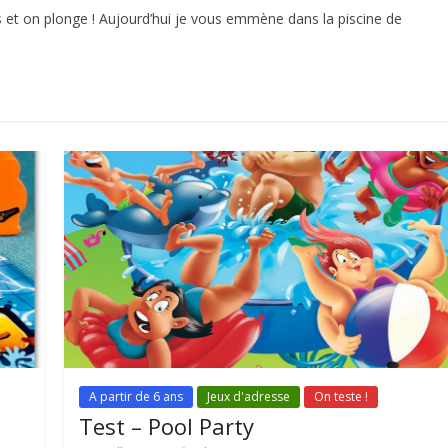
rds et on plonge ! Aujourd’hui je vous emmène dans la piscine de
A partir de 6 ans
Jeux d'adresse
On teste !
Test – Pool Party