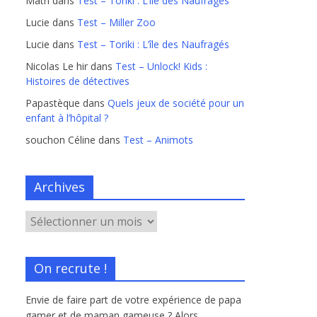
Math
dans
Test – Toriki : L’île des Naufragés
Lucie
dans
Test – Miller Zoo
Lucie
dans
Test – Toriki : L’île des Naufragés
Nicolas Le hir
dans
Test – Unlock! Kids :
Histoires de détectives
Papastèque
dans
Quels jeux de société pour un
enfant à l’hôpital ?
souchon Céline
dans
Test – Animots
Archives
On recrute !
Envie de faire part de votre expérience de papa
gamer et de maman gameuse ? Alors