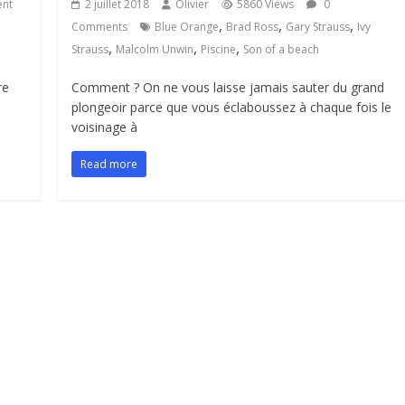
nt
2 juillet 2018
Olivier
5860 Views
0
,
,
,
Comments
Blue Orange
Brad Ross
Gary Strauss
Ivy
,
,
,
Strauss
Malcolm Unwin
Piscine
Son of a beach
re
Comment ? On ne vous laisse jamais sauter du grand
n
plongeoir parce que vous éclaboussez à chaque fois le
voisinage à
Read more