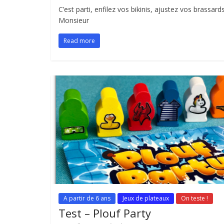
C’est parti, enfilez vos bikinis, ajustez vos brassa
Monsieur
Read more
A partir de 6 ans
Jeux de plateaux
On teste !
Test – Plouf Party