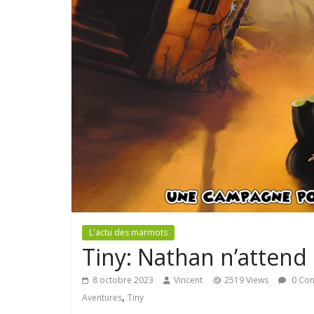
L'actu des marmots
Tiny: Nathan n’attend
8 octobre 2023
Vincent
2519 Views
0 Co
,
Aventures
Tiny