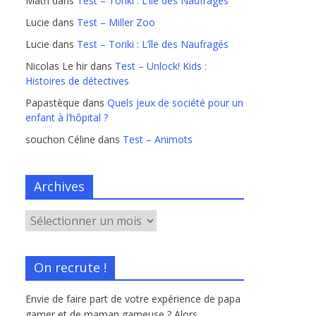
Math
dans
Test – Toriki : L’île des Naufragés
Lucie
dans
Test – Miller Zoo
Lucie
dans
Test – Toriki : L’île des Naufragés
Nicolas Le hir
dans
Test – Unlock! Kids :
Histoires de détectives
Papastèque
dans
Quels jeux de société pour un
enfant à l’hôpital ?
souchon Céline
dans
Test – Animots
Archives
On recrute !
Envie de faire part de votre expérience de papa
gamer et de maman gameuse ? Alors