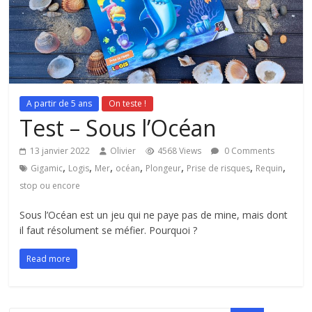
A partir de 5 ans
On teste !
Test – Sous l’Océan
13 janvier 2022
Olivier
4568 Views
0 Comments
,
,
,
,
,
,
,
Gigamic
Logis
Mer
océan
Plongeur
Prise de risques
Requin
stop ou encore
Sous l’Océan est un jeu qui ne paye pas de mine, mais dont
il faut résolument se méfier. Pourquoi ?
Read more