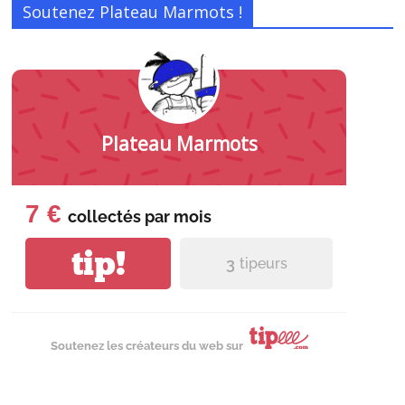
Soutenez Plateau Marmots !
Plateau Marmots
7 €
collectés par
mois
tip!
3
tipeurs
Soutenez les créateurs du web sur