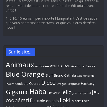
Plateau Marmots est un site sans publicité… et qui entend le
rester ! Merci de soutenir notre démarche éditoriale avec
un
tip !
1, 5 10, 15 euros… peu importe ! L’important c’est de savoir
que vous appréciez notre travail et que vous êtes derrière-
nous !
Sur le site…
Animaux
Atalia
Auzou
Aventure
Asmodée
Bioviva
Blue Orange
Bluff
Bruno Cathala
Calendrier de
Djeco
Fantasy
Course
Couleurs
Enquête
l'Avent
Dragon
Haba
Gigamic
Jeu
Iello
Helvetiq
Jeu compétitif
Loki
coopératif
Jouable en solo
Marie Fort