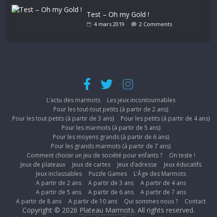
Test – Oh my Gold !
4 mars 2019
2 Comments
L’actu des marmots
Les jeux incontournables
Pour les tout-tout petits (à partir de 2 ans)
Pour les tout petits (à partir de 3 ans)
Pour les petits (à partir de 4 ans)
Pour les marmots (à partir de 5 ans)
Pour les moyens grands (à partir de 6 ans)
Pour les grands marmots (à partir de 7 ans)
Comment choisir un jeu de société pour enfants ?
On teste !
Jeux de plateaux
Jeux de cartes
Jeux d’adresse
Jeux éducatifs
Jeux inclassables
Puzzle Games
L’Âge des Marmots
A partir de 2 ans
A partir de 3 ans
A partir de 4 ans
A partir de 5 ans
A partir de 6 ans
A partir de 7 ans
A partir de 8 ans
A partir de 10 ans
Qui sommes nous ?
Contact
Copyright © 2026
Plateau Marmots
. All rights reserved.