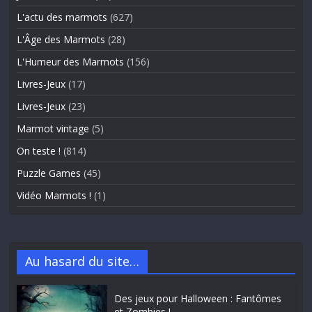
L'actu des marmots
(627)
L'Âge des Marmots
(28)
L'Humeur des Marmots
(156)
Livres-Jeux
(17)
Livres-Jeux
(23)
Marmot vintage
(5)
On teste !
(814)
Puzzle Games
(45)
Vidéo Marmots !
(1)
Au hasard du site…
Des jeux pour Halloween : Fantômes
et Zombies !