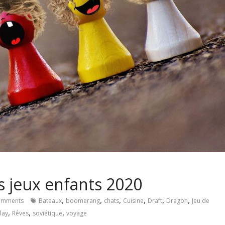
s jeux enfants 2020
,
,
,
,
,
,
omments
Bateaux
boomerang
chats
Cuisine
Draft
Dragon
Jeu de
,
,
,
lay
Rêves
soviétique
voyage