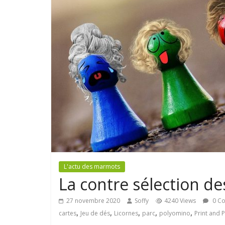
L'actu des marmots
La contre sélection de
27 novembre 2020
Soffy
4240 Views
0 C
,
,
,
,
,
cartes
Jeu de dés
Licornes
parc
polyomino
Print and P