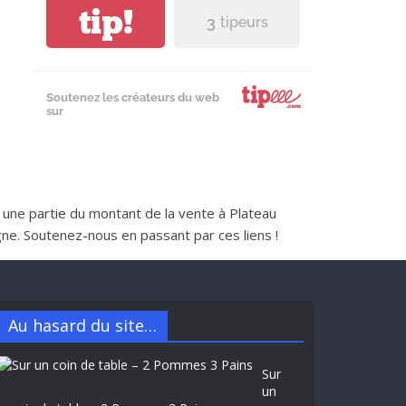
tip!
3
tipeurs
Soutenez les créateurs du web
sur
nt une partie du montant de la vente à Plateau
e. Soutenez-nous en passant par ces liens !
Au hasard du site…
Sur
un