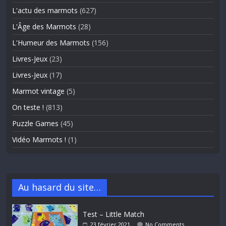
L'actu des marmots
(627)
L'Âge des Marmots
(28)
L'Humeur des Marmots
(156)
Livres-Jeux
(23)
Livres-Jeux
(17)
Marmot vintage
(5)
On teste !
(813)
Puzzle Games
(45)
Vidéo Marmots !
(1)
Au hasard du site…
Test – Little Match
23 février 2021
No Comments