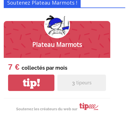
Soutenez Plateau Marmots !
Plateau Marmots
7 €
collectés par
mois
tip!
3
tipeurs
Soutenez les créateurs du web sur