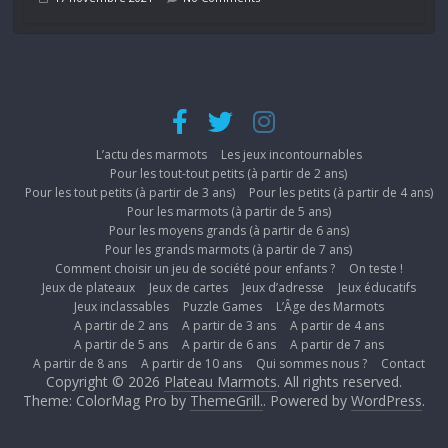
L’actu des marmots
Les jeux incontournables
Pour les tout-tout petits (à partir de 2 ans)
Pour les tout petits (à partir de 3 ans)
Pour les petits (à partir de 4 ans)
Pour les marmots (à partir de 5 ans)
Pour les moyens grands (à partir de 6 ans)
Pour les grands marmots (à partir de 7 ans)
Comment choisir un jeu de société pour enfants ?
On teste !
Jeux de plateaux
Jeux de cartes
Jeux d’adresse
Jeux éducatifs
Jeux inclassables
Puzzle Games
L’Âge des Marmots
A partir de 2 ans
A partir de 3 ans
A partir de 4 ans
A partir de 5 ans
A partir de 6 ans
A partir de 7 ans
A partir de 8 ans
A partir de 10 ans
Qui sommes nous ?
Contact
Copyright © 2026
Plateau Marmots
. All rights reserved.
Theme: ColorMag Pro by
ThemeGrill.
. Powered by
WordPress
.