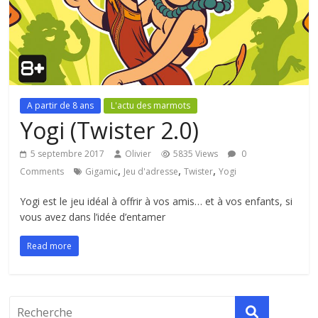
A partir de 8 ans
L'actu des marmots
Yogi (Twister 2.0)
5 septembre 2017
Olivier
5835 Views
0
,
,
,
Comments
Gigamic
Jeu d'adresse
Twister
Yogi
Yogi est le jeu idéal à offrir à vos amis… et à vos enfants, si
vous avez dans l’idée d’entamer
Read more