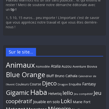
Plateau Marmots est un site sans publicité… et qui entend le
rester ! Merci de soutenir notre démarche éditoriale avec
un
tip !
1, 5 10, 15 euros… peu importe ! L’important c’est de savoir
que vous appréciez notre travail et que vous êtes derrière-
nous !
Sur le site…
Animaux
Atalia
Auzou
Aventure
Asmodée
Bioviva
Blue Orange
Bluff
Bruno Cathala
Calendrier de
Djeco
Fantasy
Course
Couleurs
Enquête
l'Avent
Dragon
Haba
Gigamic
Jeu
Iello
Helvetiq
Jeu compétitif
Loki
coopératif
Jouable en solo
Marie Fort
Mémoire