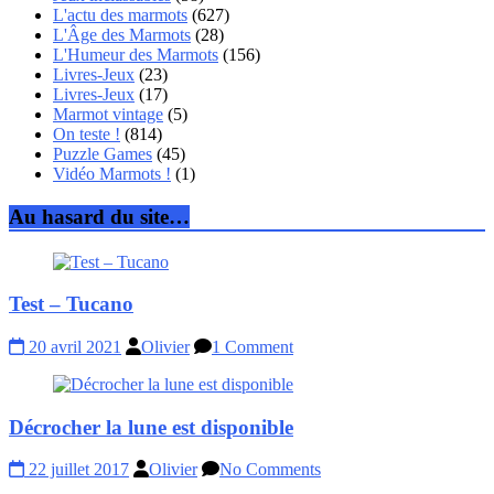
L'actu des marmots
(627)
L'Âge des Marmots
(28)
L'Humeur des Marmots
(156)
Livres-Jeux
(23)
Livres-Jeux
(17)
Marmot vintage
(5)
On teste !
(814)
Puzzle Games
(45)
Vidéo Marmots !
(1)
Au hasard du site…
Test – Tucano
20 avril 2021
Olivier
1 Comment
Décrocher la lune est disponible
22 juillet 2017
Olivier
No Comments