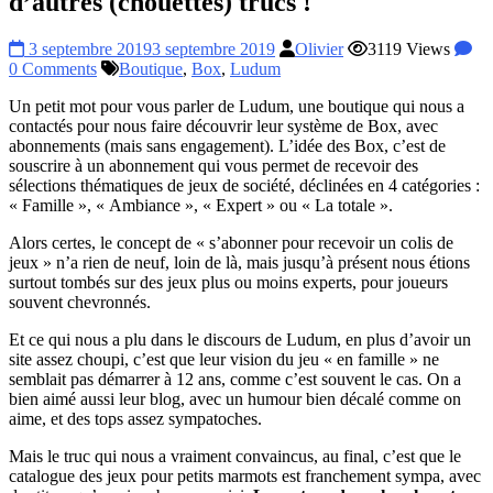
d’autres (chouettes) trucs !
3 septembre 2019
3 septembre 2019
Olivier
3119 Views
0 Comments
Boutique
,
Box
,
Ludum
Un petit mot pour vous parler de Ludum, une boutique qui nous a
contactés pour nous faire découvrir leur système de Box, avec
abonnements (mais sans engagement). L’idée des Box, c’est de
souscrire à un abonnement qui vous permet de recevoir des
sélections thématiques de jeux de société, déclinées en 4 catégories :
« Famille », « Ambiance », « Expert » ou « La totale ».
Alors certes, le concept de « s’abonner pour recevoir un colis de
jeux » n’a rien de neuf, loin de là, mais jusqu’à présent nous étions
surtout tombés sur des jeux plus ou moins experts, pour joueurs
souvent chevronnés.
Et ce qui nous a plu dans le discours de Ludum, en plus d’avoir un
site assez choupi, c’est que leur vision du jeu « en famille » ne
semblait pas démarrer à 12 ans, comme c’est souvent le cas. On a
bien aimé aussi leur blog, avec un humour bien décalé comme on
aime, et des tops assez sympatoches.
Mais le truc qui nous a vraiment convaincus, au final, c’est que le
catalogue des jeux pour petits marmots est franchement sympa, avec