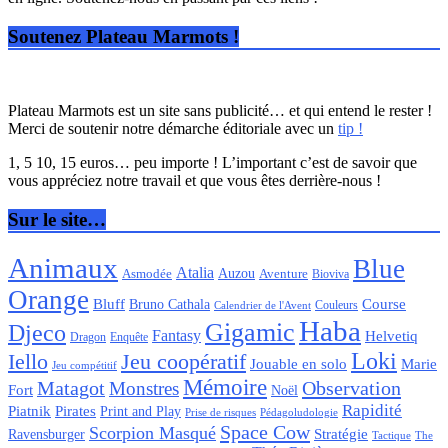
Soutenez Plateau Marmots !
Plateau Marmots est un site sans publicité… et qui entend le rester !
Merci de soutenir notre démarche éditoriale avec un
tip !
1, 5 10, 15 euros… peu importe ! L’important c’est de savoir que
vous appréciez notre travail et que vous êtes derrière-nous !
Sur le site…
Animaux
Blue
Atalia
Auzou
Aventure
Asmodée
Bioviva
Orange
Bluff
Bruno Cathala
Course
Couleurs
Calendrier de l'Avent
Haba
Gigamic
Djeco
Fantasy
Helvetiq
Enquête
Dragon
Loki
Iello
Jeu coopératif
Jouable en solo
Marie
Jeu compétitif
Mémoire
Matagot
Observation
Monstres
Fort
Noël
Rapidité
Piatnik
Pirates
Print and Play
Pédagoludologie
Prise de risques
Space Cow
Scorpion Masqué
Stratégie
Ravensburger
Tactique
The