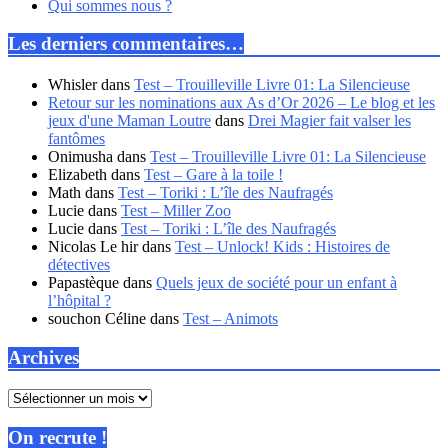
Qui sommes nous ?
Les derniers commentaires…
Whisler
dans
Test – Trouilleville Livre 01: La Silencieuse
Retour sur les nominations aux As d’Or 2026 – Le blog et les
jeux d'une Maman Loutre
dans
Drei Magier fait valser les
fantômes
Onimusha
dans
Test – Trouilleville Livre 01: La Silencieuse
Elizabeth
dans
Test – Gare à la toile !
Math
dans
Test – Toriki : L’île des Naufragés
Lucie
dans
Test – Miller Zoo
Lucie
dans
Test – Toriki : L’île des Naufragés
Nicolas Le hir
dans
Test – Unlock! Kids : Histoires de
détectives
Papastèque
dans
Quels jeux de société pour un enfant à
l’hôpital ?
souchon Céline
dans
Test – Animots
Archives
Archives
On recrute !