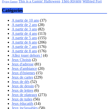
Théo Rivière
Wilfried Fort
This is a Gamin' Halloween
Flying Games
Catégories
A partir de 10 ans
(37)
A partir de 2 ans
(28)
A partir de 3 ans
(82)
A partir de 4 ans
(113)
A partir de 5 ans
(155)
A partir de 6 ans
(206)
A partir de 7 ans
(176)
A partir de 8 ans
(176)
Allez jouer dehors !
(4)
Jeux Choisis
(2)
Jeux d'adresse
(81)
Jeux d'ambiance
(20)
Jeux d'énigmes
(15)
Jeux de cartes
(229)
Jeux de dés
(52)
Jeux de dessin
(7)
Jeux de lettres
(6)
Jeux de plateaux
(273)
Jeux de tuiles
(56)
Jeux éducatifs
(14)
Jeux inclassables
(58)