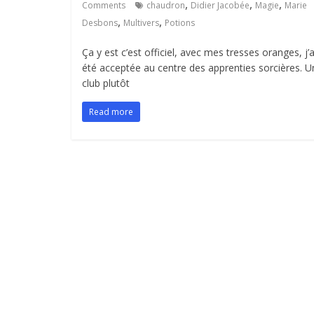
,
,
,
Comments
chaudron
Didier Jacobée
Magie
Marie
,
,
Desbons
Multivers
Potions
Ça y est c’est officiel, avec mes tresses oranges, j’a
été acceptée au centre des apprenties sorcières. U
club plutôt
Read more