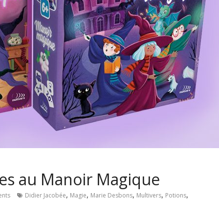
tes au Manoir Magique
,
,
,
,
,
nts
Didier Jacobée
Magie
Marie Desbons
Multivers
Potions