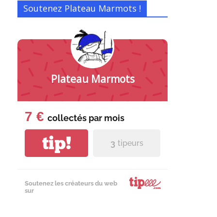
Soutenez Plateau Marmots !
Plateau Marmots
7 €
collectés par
mois
tip!
3
tipeurs
Soutenez les créateurs du web
sur