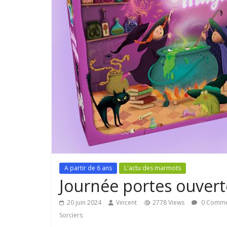
A partir de 6 ans
L'actu des marmots
Journée portes ouver
20 juin 2024
Vincent
2778 Views
0 Comme
Sorciers