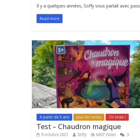
Il y a quelques années, Soffy vous parlait avec pa
Read more
A partir de 5 ans
Jeux de cartes
On teste !
Test – Chaudron magique
9 octobre 2021
Soffy
6007 Views
3