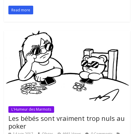
Read more
L'Humeur des Marmots
Les bébés sont vraiment trop nuls au
poker
14 juin 2017
Olivier
4661 Views
0 Comments