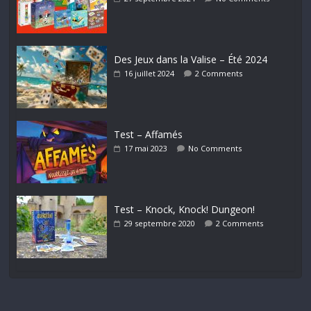
Des Jeux dans la Valise – Été 2024
16 juillet 2024
2 Comments
Test – Affamés
17 mai 2023
No Comments
Test – Knock, Knock! Dungeon!
29 septembre 2020
2 Comments