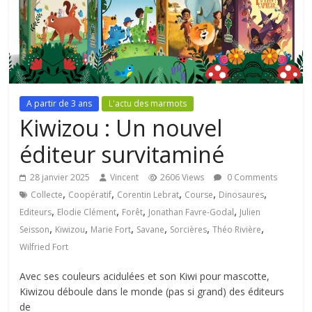
A partir de 3 ans
L'actu des marmots
Kiwizou : Un nouvel
éditeur survitaminé
28 janvier 2025
Vincent
2606 Views
0 Comments
,
,
,
,
,
Collecte
Coopératif
Corentin Lebrat
Course
Dinosaures
,
,
,
,
Editeurs
Elodie Clément
Forêt
Jonathan Favre-Godal
Julien
,
,
,
,
,
,
Seisson
Kiwizou
Marie Fort
Savane
Sorcières
Théo Rivière
Wilfried Fort
Avec ses couleurs acidulées et son Kiwi pour mascotte,
Kiwizou déboule dans le monde (pas si grand) des éditeurs
de