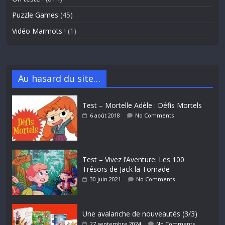
Puzzle Games
(45)
Vidéo Marmots !
(1)
Au hasard du site…
Test – Mortelle Adèle : Défis Mortels
6 août 2018
No Comments
Test – Vivez l’Aventure: Les 100
Trésors de Jack la Tornade
30 juin 2021
No Comments
Une avalanche de nouveautés (3/3)
27 septembre 2024
No Comments