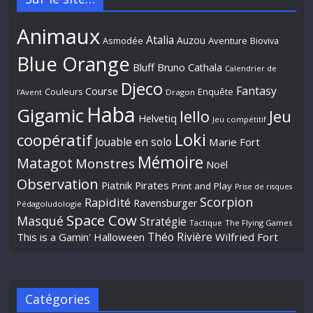
Animaux
Atalia
Auzou
Aventure
Asmodée
Bioviva
Blue Orange
Bluff
Bruno Cathala
Calendrier de
Djeco
Fantasy
Course
Couleurs
Enquête
l'Avent
Dragon
Haba
Gigamic
Jeu
Iello
Helvetiq
Jeu compétitif
Loki
coopératif
Jouable en solo
Marie Fort
Mémoire
Matagot
Monstres
Noël
Observation
Piatnik
Pirates
Print and Play
Prise de risques
Scorpion
Rapidité
Ravensburger
Pédagoludologie
Space Cow
Masqué
Stratégie
Tactique
The Flying Games
Théo Rivière
This is a Gamin' Halloween
Wilfried Fort
Catégories