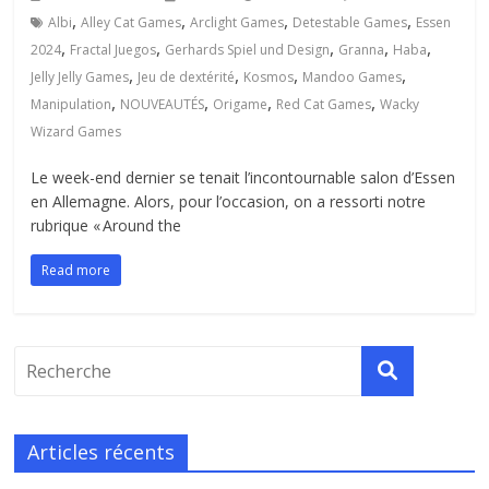
,
,
,
,
Albi
Alley Cat Games
Arclight Games
Detestable Games
Essen
,
,
,
,
,
2024
Fractal Juegos
Gerhards Spiel und Design
Granna
Haba
,
,
,
,
Jelly Jelly Games
Jeu de dextérité
Kosmos
Mandoo Games
,
,
,
,
Manipulation
NOUVEAUTÉS
Origame
Red Cat Games
Wacky
Wizard Games
Le week-end dernier se tenait l’incontournable salon d’Essen
en Allemagne. Alors, pour l’occasion, on a ressorti notre
rubrique « Around the
Read more
Articles récents