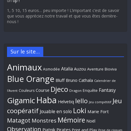
un
tip !
1, 5 10, 15 euros… peu importe ! L’important c’est de savoir
que vous appréciez notre travail et que vous êtes derrière-
nous !
Sur le site…
Animaux
Atalia
Auzou
Aventure
Asmodée
Bioviva
Blue Orange
Bluff
Bruno Cathala
Calendrier de
Djeco
Fantasy
Course
Couleurs
Enquête
l'Avent
Dragon
Haba
Gigamic
Jeu
Iello
Helvetiq
Jeu compétitif
Loki
coopératif
Jouable en solo
Marie Fort
Mémoire
Matagot
Monstres
Noël
Observation
Piatnik
Pirates
Print and Play
Prise de risques