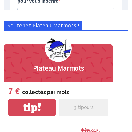
Soutenez Plateau Marmots !
Plateau Marmots
7 €
collectés par
mois
tip!
3
tipeurs