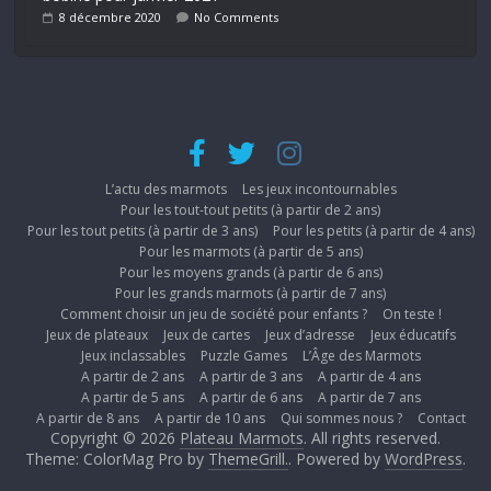
8 décembre 2020
No Comments
L’actu des marmots
Les jeux incontournables
Pour les tout-tout petits (à partir de 2 ans)
Pour les tout petits (à partir de 3 ans)
Pour les petits (à partir de 4 ans)
Pour les marmots (à partir de 5 ans)
Pour les moyens grands (à partir de 6 ans)
Pour les grands marmots (à partir de 7 ans)
Comment choisir un jeu de société pour enfants ?
On teste !
Jeux de plateaux
Jeux de cartes
Jeux d’adresse
Jeux éducatifs
Jeux inclassables
Puzzle Games
L’Âge des Marmots
A partir de 2 ans
A partir de 3 ans
A partir de 4 ans
A partir de 5 ans
A partir de 6 ans
A partir de 7 ans
A partir de 8 ans
A partir de 10 ans
Qui sommes nous ?
Contact
Copyright © 2026
Plateau Marmots
. All rights reserved.
Theme: ColorMag Pro by
ThemeGrill.
. Powered by
WordPress
.