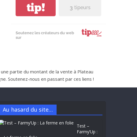
tip!
3
tipeurs
Soutenez les créateurs du web
sur
nt une partie du montant de la vente à Plateau
e. Soutenez-nous en passant par ces liens !
Au hasard du site…
Test –
Farmy’Up :