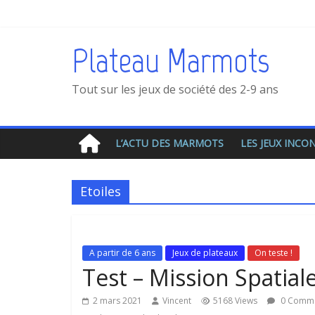
Plateau Marmots
Tout sur les jeux de société des 2-9 ans
L’ACTU DES MARMOTS
LES JEUX INC
Etoiles
A partir de 6 ans
Jeux de plateaux
On teste !
Test – Mission Spatial
2 mars 2021
Vincent
5168 Views
0 Comm