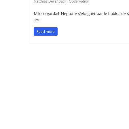
,
Matthias Derenbach
Observation
Milo regardait Neptune s’éloigner par le hublot de 
son
Read more