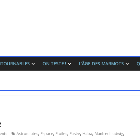
ONTOURNABLES
ON TESTE !
L’ÂGE DES MARMOTS
Q
e
,
,
,
,
,
,
ents
Astronautes
Espace
Etoiles
Fusée
Haba
Manfred Ludwig