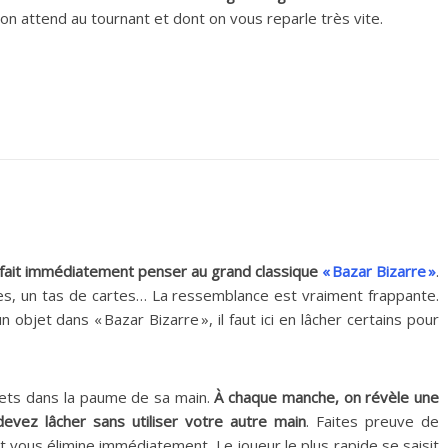
u’on attend au tournant et dont on vous reparle très vite.
fait immédiatement penser au grand classique
« Bazar Bizarre »
.
tes, un tas de cartes… La ressemblance est vraiment frappante.
un objet dans « Bazar Bizarre », il faut ici en lâcher certains pour
jets dans la paume de sa main.
À chaque manche, on révèle une
devez lâcher sans utiliser votre autre main
. Faites preuve de
 vous élimine immédiatement. Le joueur le plus rapide se saisit