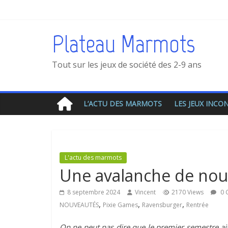
Plateau Marmots
Tout sur les jeux de société des 2-9 ans
L’ACTU DES MARMOTS
LES JEUX INC
L'actu des marmots
Une avalanche de nou
8 septembre 2024
Vincent
2170 Views
0 
,
,
,
NOUVEAUTÉS
Pixie Games
Ravensburger
Rentrée
On ne peut pas dire que le premier semestre ait