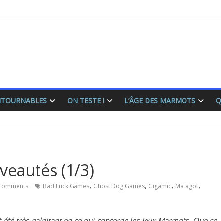
ONTOURNABLES
ON TESTE !
L’ÂGE DES MARMOTS
Q
veautés (1/3)
,
,
,
,
Comments
Bad Luck Games
Ghost Dog Games
Gigamic
Matagot
 été très palpitant en ce qui concerne les Jeux Marmots. Que ce