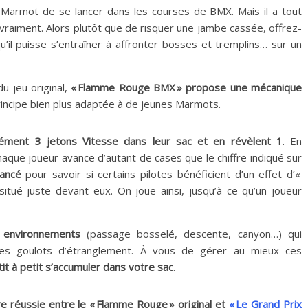
Marmot de se lancer dans les courses de BMX. Mais il a tout
vraiment. Alors plutôt que de risquer une jambe cassée, offrez-
’il puisse s’entraîner à affronter bosses et tremplins… sur un
u jeu original,
« Flamme Rouge BMX » propose une mécanique
incipe bien plus adaptée à de jeunes Marmots.
nément 3 jetons Vitesse dans leur sac et en révèlent 1
. En
haque joueur avance d’autant de cases que le chiffre indiqué sur
ancé
pour savoir si certains pilotes bénéficient d’un effet d’«
 situé juste devant eux. On joue ainsi, jusqu’à ce qu’un joueur
s environnements
(passage bosselé, descente, canyon…) qui
des goulots d’étranglement. À vous de gérer au mieux ces
tit à petit s’accumuler dans votre sac
.
re réussie entre le « Flamme Rouge » original et
« Le Grand Prix