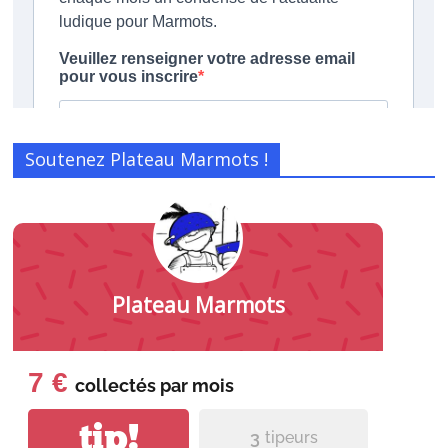
Soutenez Plateau Marmots !
Plateau Marmots
7 €
collectés par
mois
tip!
3
tipeurs