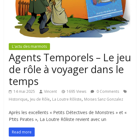
L'actu des marmots
Agents Temporels – Le jeu
de rôle à voyager dans le
temps
14 mai 2025
Vincent
1695 Views
0 Comments
,
,
,
Historique
Jeu de Rôle
La Loutre Rôliste
Moises Sanz Gonzalez
Après les excellents « Petits Détectives de Monstres » et «
P’tits Pirates », La Loutre Rôliste revient avec un
Read more