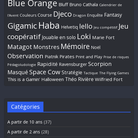
Blue Orange
Bluff
Bruno Cathala
Calendrier de
Djeco
Fantasy
Course
Couleurs
Enquête
l'Avent
Dragon
Haba
Gigamic
Jeu
Iello
Helvetiq
Jeu compétitif
Loki
coopératif
Jouable en solo
Marie Fort
Mémoire
Matagot
Monstres
Noël
Observation
Piatnik
Pirates
Print and Play
Prise de risques
Scorpion
Rapidité
Ravensburger
Pédagoludologie
Space Cow
Masqué
Stratégie
Tactique
The Flying Games
Théo Rivière
This is a Gamin' Halloween
Wilfried Fort
Catégories
A partir de 10 ans
(37)
A partir de 2 ans
(28)