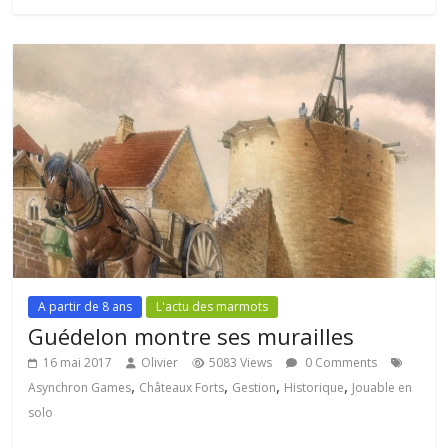
A partir de 8 ans
L'actu des marmots
Guédelon montre ses murailles
16 mai 2017
Olivier
5083 Views
0 Comments
,
,
,
,
Asynchron Games
Châteaux Forts
Gestion
Historique
Jouable en
solo