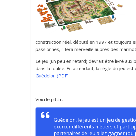
construction réel, débuté en 1997 et toujours en
passionnés, il fera merveille auprès des marmots
Le jeu (un peu en retard) devrait être livré au
dans la foulée. En attendant, la règle du jeu est d
Guédelon (PDF)
Voici le pitch :
Guédelon, le jeu est un jeu de gest
exercer différents métiers et partici
partenaires de jeu allez gagner (ou