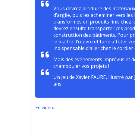
Vous devrez produire des matériaux b
d’argile, puis les acheminer vers le
transformés en produits finis chez le 
devrez ensuite transporter ces produi
construction des bâtiments. Pour pro
le maître d’œuvre et faire affûter vo
indispensable d’aller chez le cordier
Mais des événements imprévus et de
chambouler vos projets !
Un jeu de Xavier FAURE, illustré par
ans.
En vidéo…