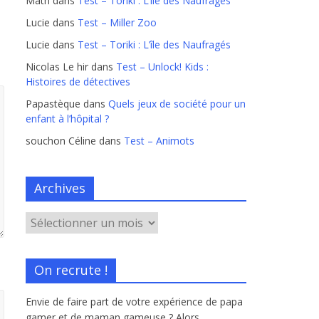
Math
dans
Test – Toriki : L’île des Naufragés
Lucie
dans
Test – Miller Zoo
Lucie
dans
Test – Toriki : L’île des Naufragés
Nicolas Le hir
dans
Test – Unlock! Kids :
Histoires de détectives
Papastèque
dans
Quels jeux de société pour un
enfant à l’hôpital ?
souchon Céline
dans
Test – Animots
Archives
On recrute !
Envie de faire part de votre expérience de papa
gamer et de maman gameuse ? Alors