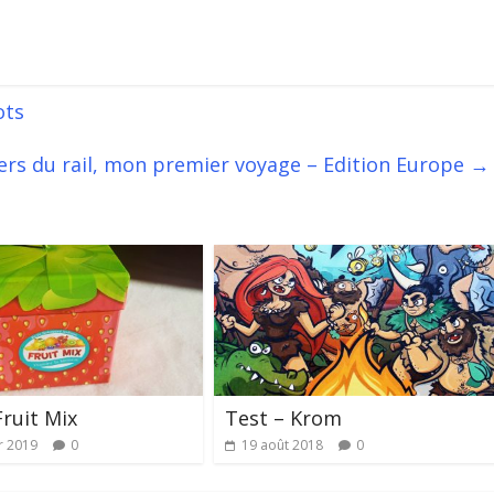
ots
ers du rail, mon premier voyage – Edition Europe
→
Fruit Mix
Test – Krom
r 2019
0
19 août 2018
0