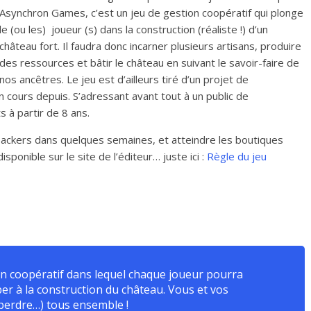
Asynchron Games, c’est un jeu de gestion coopératif qui plonge
le (ou les) joueur (s) dans la construction (réaliste !) d’un
château fort. Il faudra donc incarner plusieurs artisans, produire
des ressources et bâtir le château en suivant le savoir-faire de
nos ancêtres. Le jeu est d’ailleurs tiré d’un projet de
 cours depuis. S’adressant avant tout à un public de
 à partir de 8 ans.
x backers dans quelques semaines, et atteindre les boutiques
isponible sur le site de l’éditeur… juste ici :
Règle du jeu
ion coopératif dans lequel chaque joueur pourra
per à la construction du château. Vous et vos
 perdre…) tous ensemble !