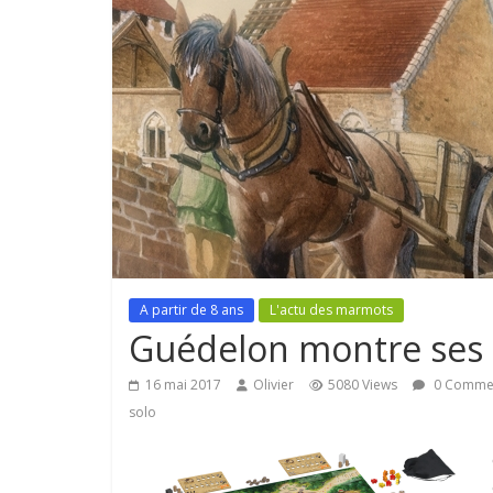
A partir de 8 ans
L'actu des marmots
Guédelon montre ses 
16 mai 2017
Olivier
5080 Views
0 Comme
solo