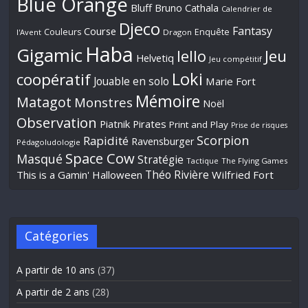
Blue Orange
Bluff
Bruno Cathala
Calendrier de
Djeco
Fantasy
Course
Couleurs
Enquête
l'Avent
Dragon
Haba
Gigamic
Jeu
Iello
Helvetiq
Jeu compétitif
Loki
coopératif
Jouable en solo
Marie Fort
Mémoire
Matagot
Monstres
Noël
Observation
Piatnik
Pirates
Print and Play
Prise de risques
Scorpion
Rapidité
Ravensburger
Pédagoludologie
Space Cow
Masqué
Stratégie
Tactique
The Flying Games
Théo Rivière
This is a Gamin' Halloween
Wilfried Fort
Catégories
A partir de 10 ans
(37)
A partir de 2 ans
(28)