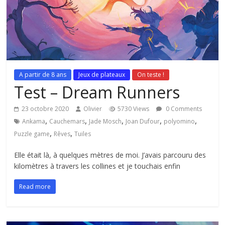
A partir de 8 ans
Jeux de plateaux
On teste !
Test – Dream Runners
23 octobre 2020
Olivier
5730 Views
0 Comments
,
,
,
,
,
Ankama
Cauchemars
Jade Mosch
Joan Dufour
polyomino
,
,
Puzzle game
Rêves
Tuiles
Elle était là, à quelques mètres de moi. J’avais parcouru des
kilomètres à travers les collines et je touchais enfin
Read more