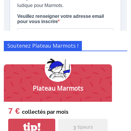
Soutenez Plateau Marmots !
Plateau Marmots
7 €
collectés par
mois
tip!
3
tipeurs