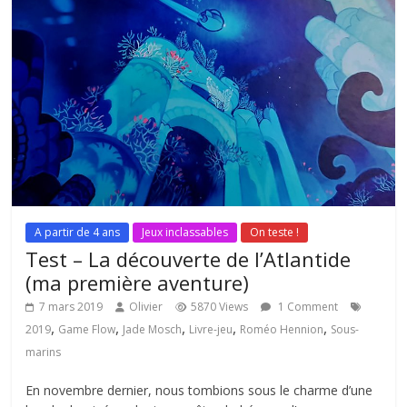
A partir de 4 ans
Jeux inclassables
On teste !
Test – La découverte de l’Atlantide
(ma première aventure)
7 mars 2019
Olivier
5870 Views
1 Comment
,
,
,
,
,
2019
Game Flow
Jade Mosch
Livre-jeu
Roméo Hennion
Sous-
marins
En novembre dernier, nous tombions sous le charme d’une