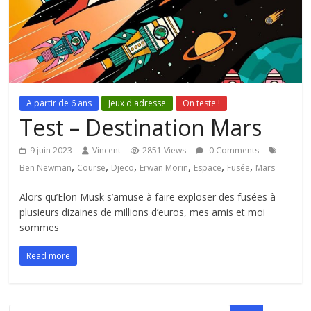
A partir de 6 ans
Jeux d'adresse
On teste !
Test – Destination Mars
9 juin 2023
Vincent
2851 Views
0 Comments
,
,
,
,
,
,
Ben Newman
Course
Djeco
Erwan Morin
Espace
Fusée
Mars
Alors qu’Elon Musk s’amuse à faire exploser des fusées à
plusieurs dizaines de millions d’euros, mes amis et moi
sommes
Read more