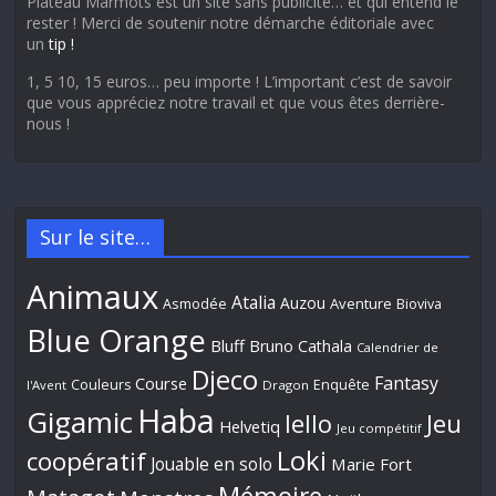
Plateau Marmots est un site sans publicité… et qui entend le
rester ! Merci de soutenir notre démarche éditoriale avec
un
tip !
1, 5 10, 15 euros… peu importe ! L’important c’est de savoir
que vous appréciez notre travail et que vous êtes derrière-
nous !
Sur le site…
Animaux
Atalia
Auzou
Aventure
Asmodée
Bioviva
Blue Orange
Bluff
Bruno Cathala
Calendrier de
Djeco
Fantasy
Course
Couleurs
Enquête
l'Avent
Dragon
Haba
Gigamic
Jeu
Iello
Helvetiq
Jeu compétitif
Loki
coopératif
Jouable en solo
Marie Fort