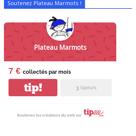
Soutenez Plateau Marmots !
Plateau Marmots
7 €
collectés par
mois
tip!
3
tipeurs
Soutenez les créateurs du web sur