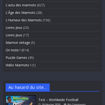
L'actu des marmots
(627)
L'Âge des Marmots
(28)
L'Humeur des Marmots
(156)
Livres-Jeux
(23)
Livres-Jeux
(17)
Marmot vintage
(5)
On teste !
(814)
Puzzle Games
(45)
Vidéo Marmots !
(1)
Au hasard du site…
Test – Worldwide Football
19 février 2020
No Comments