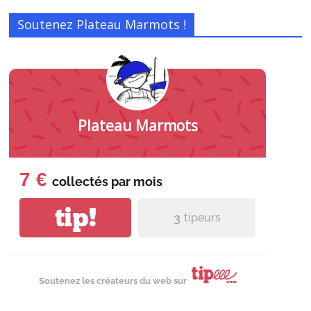
Soutenez Plateau Marmots !
Plateau Marmots
7 €
collectés par
mois
tip!
3
tipeurs
Soutenez les créateurs du web sur