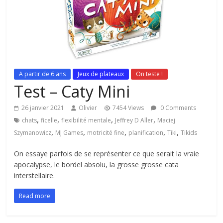
A partir de 6 ans
Jeux de plateaux
On teste !
Test – Caty Mini
26 janvier 2021
Olivier
7454 Views
0 Comments
,
,
,
,
chats
ficelle
flexibilité mentale
Jeffrey D Aller
Maciej
,
,
,
,
,
Szymanowicz
MJ Games
motricité fine
planification
Tiki
Tikids
On essaye parfois de se représenter ce que serait la vraie
apocalypse, le bordel absolu, la grosse grosse cata
interstellaire.
Read more