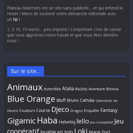
Plateau Marmots est un site sans publicité… et qui entend le
rester ! Merci de soutenir notre démarche éditoriale avec
un
tip !
1, 5 10, 15 euros… peu importe ! L’important c’est de savoir
que vous appréciez notre travail et que vous êtes derrière-
nous !
Sur le site…
Animaux
Atalia
Auzou
Aventure
Asmodée
Bioviva
Blue Orange
Bluff
Bruno Cathala
Calendrier de
Djeco
Fantasy
Course
Couleurs
Enquête
l'Avent
Dragon
Haba
Gigamic
Jeu
Iello
Helvetiq
Jeu compétitif
Loki
coopératif
Jouable en solo
Marie Fort