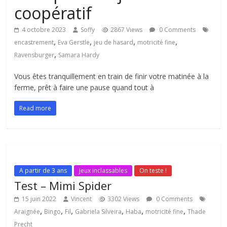
coopératif
4 octobre 2023
Soffy
2867 Views
0 Comments
,
,
,
,
encastrement
Eva Gerstle
jeu de hasard
motricité fine
,
Ravensburger
Samara Hardy
Vous êtes tranquillement en train de finir votre matinée à la
ferme, prêt à faire une pause quand tout à
Read more
A partir de 3 ans
Jeux inclassables
On teste !
Test – Mimi Spider
15 juin 2022
Vincent
3302 Views
0 Comments
,
,
,
,
,
,
Araignée
Bingo
Fil
Gabriela Silveira
Haba
motricité fine
Thade
Precht