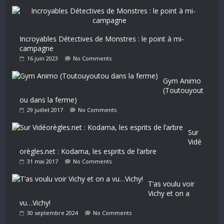
Incroyables Détectives de Monstres : le point à mi-
campagne
16 juin 2023
No Comments
Gym Animo
(Toutouyout
ou dans la ferme)
29 juillet 2017
No Comments
Sur
Vidé
orègles.net : Kodama, les esprits de l’arbre
31 mai 2017
No Comments
T’as voulu voir
Vichy et on a
vu…Vichy!
30 septembre 2024
No Comments