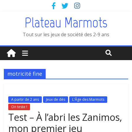
Plateau Marmots
Tout sur les jeux de société des 2-9 ans
motricité fine
A partir de 2 ans
Jeux de dés
L'Âge des Marmots
On teste !
Test – À l’abri les Zanimos,
mon premier jeu