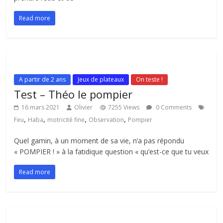
Read more
A partir de 2 ans
Jeux de plateaux
On teste !
Test – Théo le pompier
16 mars 2021
Olivier
7255 Views
0 Comments
,
,
,
,
Feu
Haba
motricité fine
Observation
Pompier
Quel gamin, à un moment de sa vie, n’a pas répondu
« POMPIER ! » à la fatidique question « qu’est-ce que tu veux
Read more