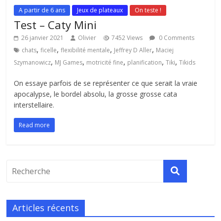
A partir de 6 ans
Jeux de plateaux
On teste !
Test – Caty Mini
26 janvier 2021
Olivier
7452 Views
0 Comments
,
,
,
,
chats
ficelle
flexibilité mentale
Jeffrey D Aller
Maciej
,
,
,
,
,
Szymanowicz
MJ Games
motricité fine
planification
Tiki
Tikids
On essaye parfois de se représenter ce que serait la vraie
apocalypse, le bordel absolu, la grosse grosse cata
interstellaire.
Read more
Articles récents