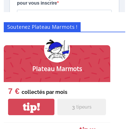
Soutenez Plateau Marmots !
Plateau Marmots
7 €
collectés par
mois
tip!
3
tipeurs