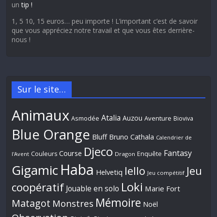
un
tip !
1, 5 10, 15 euros… peu importe ! L’important c’est de savoir
que vous appréciez notre travail et que vous êtes derrière-
nous !
Sur le site…
Animaux
Atalia
Auzou
Aventure
Asmodée
Bioviva
Blue Orange
Bluff
Bruno Cathala
Calendrier de
Djeco
Fantasy
Course
Couleurs
Enquête
l'Avent
Dragon
Haba
Gigamic
Jeu
Iello
Helvetiq
Jeu compétitif
Loki
coopératif
Jouable en solo
Marie Fort
Mémoire
Matagot
Monstres
Noël