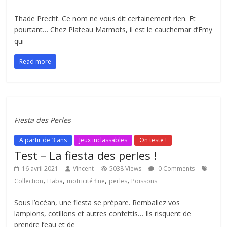
Thade Precht. Ce nom ne vous dit certainement rien. Et
pourtant… Chez Plateau Marmots, il est le cauchemar d’Emy
qui
Read more
Fiesta des Perles
A partir de 3 ans
Jeux inclassables
On teste !
Test – La fiesta des perles !
16 avril 2021
Vincent
5038 Views
0 Comments
,
,
,
,
Collection
Haba
motricité fine
perles
Poissons
Sous l’océan, une fiesta se prépare. Remballez vos
lampions, cotillons et autres confettis… Ils risquent de
prendre l’eau et de