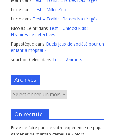
Math
dans
Test – Toriki : L’île des Naufragés
Lucie
dans
Test – Miller Zoo
Lucie
dans
Test – Toriki : L’île des Naufragés
Nicolas Le hir
dans
Test – Unlock! Kids :
Histoires de détectives
Papastèque
dans
Quels jeux de société pour un
enfant à l’hôpital ?
souchon Céline
dans
Test – Animots
Archives
On recrute !
Envie de faire part de votre expérience de papa
gamer et de maman gameuse ? Alors