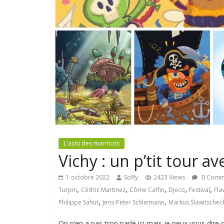
L'actu des marmots
Vichy : un p’tit tour av
1 octobre 2022
Soffy
2423 Views
0 Comm
,
,
,
,
,
Turpin
Cédric Martinez
Côme Caffin
Djeco
Festival
Fla
,
,
Philippe Sahut
Jens-Peter Schliemann
Markus Slawitschec
On n’en a pas trop parlé ici mais je peux vous dire 