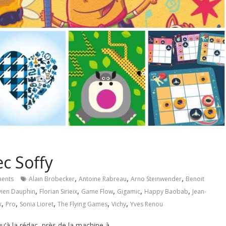
ec Soffy
,
,
,
ents
Alain Brobecker
Antoine Rabreau
Arno Steinwender
Benoit
,
,
,
,
,
vien Dauphin
Florian Sirieix
Game Flow
Gigamic
Happy Baobab
Jean-
,
,
,
,
,
k
Pro
Sonia Lioret
The Flying Games
Vichy
Yves Renou
qu’à la rédac, près de la machine à