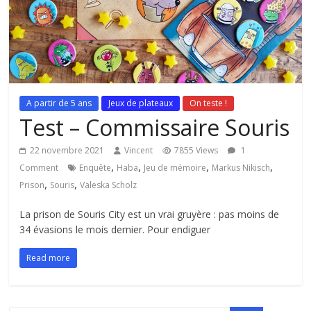
A partir de 5 ans
Jeux de plateaux
On teste !
Test – Commissaire Souris
22 novembre 2021
Vincent
7855 Views
1
,
,
,
,
Comment
Enquête
Haba
Jeu de mémoire
Markus Nikisch
,
,
Prison
Souris
Valeska Scholz
La prison de Souris City est un vrai gruyère : pas moins de
34 évasions le mois dernier. Pour endiguer
Read more