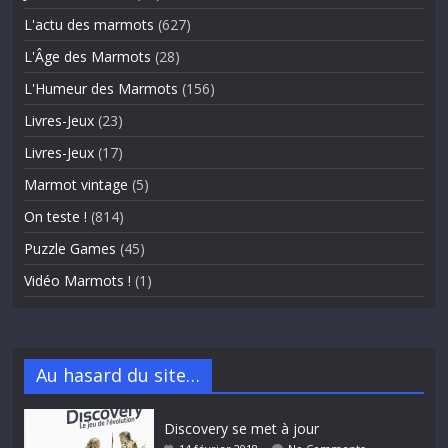
L'actu des marmots
(627)
L'Âge des Marmots
(28)
L'Humeur des Marmots
(156)
Livres-Jeux
(23)
Livres-Jeux
(17)
Marmot vintage
(5)
On teste !
(814)
Puzzle Games
(45)
Vidéo Marmots !
(1)
Au hasard du site…
Discovery se met à jour