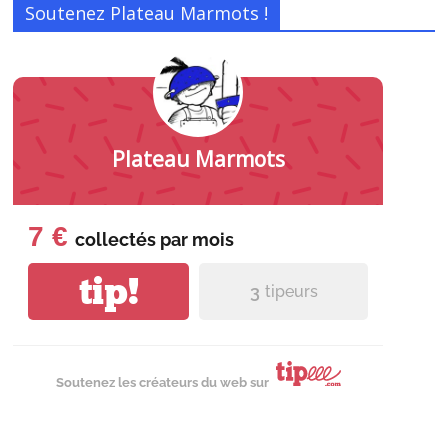
Soutenez Plateau Marmots !
Plateau Marmots
7 €
collectés par
mois
tip!
3
tipeurs
Soutenez les créateurs du web sur