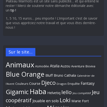
Plateau Marmots est un site sans publicité… et qui entend le
rester ! Merci de soutenir notre démarche éditoriale avec
un
tip !
1, 5 10, 15 euros… peu importe ! L’important c’est de savoir
que vous appréciez notre travail et que vous êtes derrière-
nous !
Sur le site…
Animaux
Atalia
Auzou
Aventure
Asmodée
Bioviva
Blue Orange
Bluff
Bruno Cathala
Calendrier de
Djeco
Fantasy
Course
Couleurs
Enquête
l'Avent
Dragon
Haba
Gigamic
Jeu
Iello
Helvetiq
Jeu compétitif
Loki
coopératif
Jouable en solo
Marie Fort