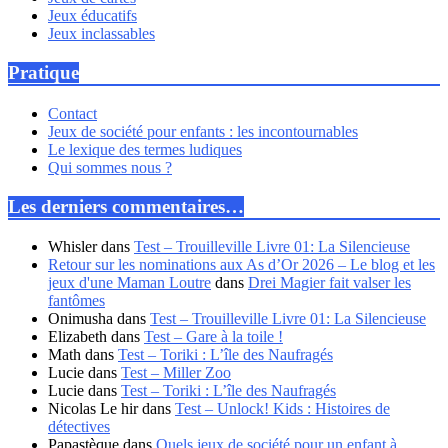
Jeux éducatifs
Jeux inclassables
Pratique
Contact
Jeux de société pour enfants : les incontournables
Le lexique des termes ludiques
Qui sommes nous ?
Les derniers commentaires…
Whisler
dans
Test – Trouilleville Livre 01: La Silencieuse
Retour sur les nominations aux As d’Or 2026 – Le blog et les
jeux d'une Maman Loutre
dans
Drei Magier fait valser les
fantômes
Onimusha
dans
Test – Trouilleville Livre 01: La Silencieuse
Elizabeth
dans
Test – Gare à la toile !
Math
dans
Test – Toriki : L’île des Naufragés
Lucie
dans
Test – Miller Zoo
Lucie
dans
Test – Toriki : L’île des Naufragés
Nicolas Le hir
dans
Test – Unlock! Kids : Histoires de
détectives
Papastèque
dans
Quels jeux de société pour un enfant à