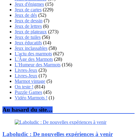
Jeux d'énigmes
(15)
Jeux de cartes
(229)
Jeux de dés
(52)
Jeux de dessin
(7)
Jeux de lettres
(6)
Jeux de plateaux
(273)
Jeux de tuiles
(56)
Jeux éducatifs
(14)
Jeux inclassables
(58)
L'actu des marmots
(627)
L'Âge des Marmots
(28)
L'Humeur des Marmots
(156)
Livres-Jeux
(23)
Livres-Jeux
(17)
Marmot vintage
(5)
On teste !
(814)
Puzzle Games
(45)
Vidéo Marmots !
(1)
Au hasard du site…
Laboludic : De nouvelles expériences à venir