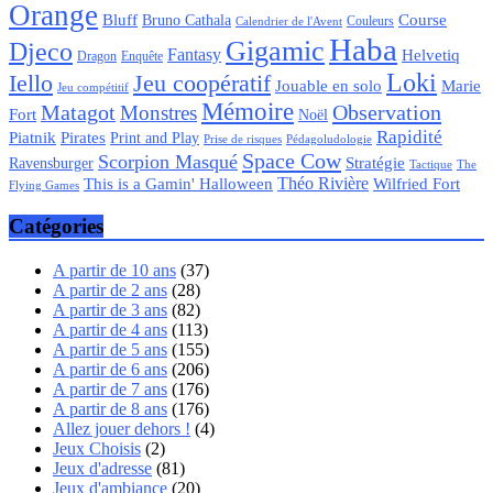
Orange
Bluff
Bruno Cathala
Course
Couleurs
Calendrier de l'Avent
Haba
Gigamic
Djeco
Fantasy
Helvetiq
Enquête
Dragon
Loki
Iello
Jeu coopératif
Jouable en solo
Marie
Jeu compétitif
Mémoire
Matagot
Observation
Monstres
Fort
Noël
Rapidité
Piatnik
Pirates
Print and Play
Pédagoludologie
Prise de risques
Space Cow
Scorpion Masqué
Stratégie
Ravensburger
Tactique
The
Théo Rivière
Wilfried Fort
This is a Gamin' Halloween
Flying Games
Catégories
A partir de 10 ans
(37)
A partir de 2 ans
(28)
A partir de 3 ans
(82)
A partir de 4 ans
(113)
A partir de 5 ans
(155)
A partir de 6 ans
(206)
A partir de 7 ans
(176)
A partir de 8 ans
(176)
Allez jouer dehors !
(4)
Jeux Choisis
(2)
Jeux d'adresse
(81)
Jeux d'ambiance
(20)