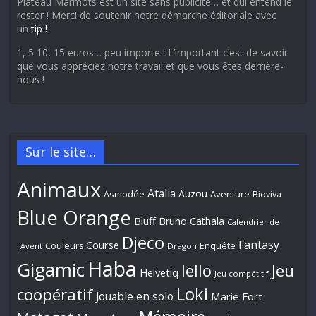
Plateau Marmots est un site sans publicité… et qui entend le
rester ! Merci de soutenir notre démarche éditoriale avec
un
tip !
1, 5 10, 15 euros… peu importe ! L’important c’est de savoir
que vous appréciez notre travail et que vous êtes derrière-
nous !
Sur le site…
Animaux
Atalia
Auzou
Aventure
Asmodée
Bioviva
Blue Orange
Bluff
Bruno Cathala
Calendrier de
Djeco
Fantasy
Course
Couleurs
Enquête
l'Avent
Dragon
Haba
Gigamic
Jeu
Iello
Helvetiq
Jeu compétitif
Loki
coopératif
Jouable en solo
Marie Fort