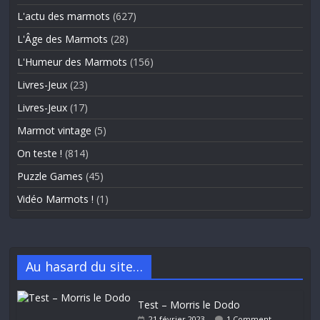
L'actu des marmots
(627)
L'Âge des Marmots
(28)
L'Humeur des Marmots
(156)
Livres-Jeux
(23)
Livres-Jeux
(17)
Marmot vintage
(5)
On teste !
(814)
Puzzle Games
(45)
Vidéo Marmots !
(1)
Au hasard du site…
Test – Morris le Dodo
21 février 2023
1 Comment