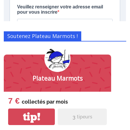
Soutenez Plateau Marmots !
Plateau Marmots
7 €
collectés par
mois
tip!
3
tipeurs