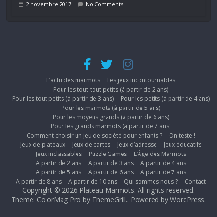
2 novembre 2017
No Comments
L’actu des marmots
Les jeux incontournables
Pour les tout-tout petits (à partir de 2 ans)
Pour les tout petits (à partir de 3 ans)
Pour les petits (à partir de 4 ans)
Pour les marmots (à partir de 5 ans)
Pour les moyens grands (à partir de 6 ans)
Pour les grands marmots (à partir de 7 ans)
Comment choisir un jeu de société pour enfants ?
On teste !
Jeux de plateaux
Jeux de cartes
Jeux d’adresse
Jeux éducatifs
Jeux inclassables
Puzzle Games
L’Âge des Marmots
A partir de 2 ans
A partir de 3 ans
A partir de 4 ans
A partir de 5 ans
A partir de 6 ans
A partir de 7 ans
A partir de 8 ans
A partir de 10 ans
Qui sommes nous ?
Contact
Copyright © 2026
Plateau Marmots
. All rights reserved.
Theme: ColorMag Pro by
ThemeGrill.
. Powered by
WordPress
.