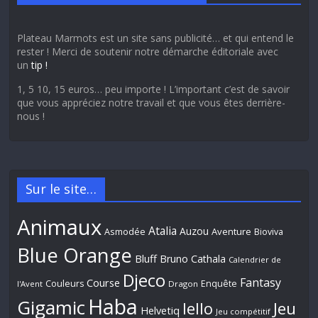
Plateau Marmots est un site sans publicité… et qui entend le
rester ! Merci de soutenir notre démarche éditoriale avec
un
tip !
1, 5 10, 15 euros… peu importe ! L’important c’est de savoir
que vous appréciez notre travail et que vous êtes derrière-
nous !
Sur le site…
Animaux
Atalia
Auzou
Aventure
Asmodée
Bioviva
Blue Orange
Bluff
Bruno Cathala
Calendrier de
Djeco
Fantasy
Course
Couleurs
Enquête
l'Avent
Dragon
Haba
Gigamic
Jeu
Iello
Helvetiq
Jeu compétitif