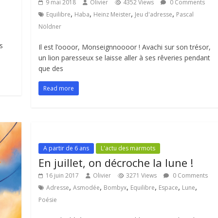
9 mai 2018
Olivier
4352 Views
0 Comments
,
,
,
,
Equilibre
Haba
Heinz Meister
Jeu d'adresse
Pascal
Nöldner
s
Il est l’oooor, Monseignnoooor ! Avachi sur son trésor,
un lion paresseux se laisse aller à ses rêveries pendant
que des
Read more
A partir de 6 ans
L'actu des marmots
En juillet, on décroche la lune !
16 juin 2017
Olivier
3271 Views
0 Comments
,
,
,
,
,
,
Adresse
Asmodée
Bombyx
Equilibre
Espace
Lune
Poésie