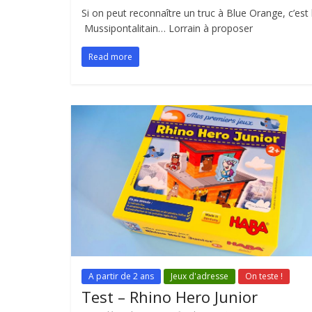
Si on peut reconnaître un truc à Blue Orange, c’e
Mussipontalitain… Lorrain à proposer
Read more
A partir de 2 ans
Jeux d'adresse
On teste !
Test – Rhino Hero Junior