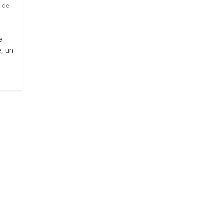
e de
a
e, un