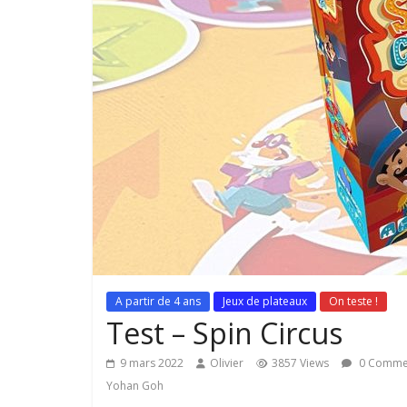
A partir de 4 ans
Jeux de plateaux
On teste !
Test – Spin Circus
9 mars 2022
Olivier
3857 Views
0 Comme
Yohan Goh