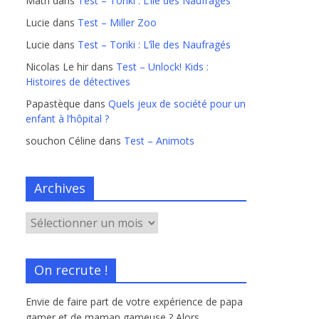
Math
dans
Test – Toriki : L’île des Naufragés
Lucie
dans
Test – Miller Zoo
Lucie
dans
Test – Toriki : L’île des Naufragés
Nicolas Le hir
dans
Test – Unlock! Kids :
Histoires de détectives
Papastèque
dans
Quels jeux de société pour un
enfant à l’hôpital ?
souchon Céline
dans
Test – Animots
Archives
On recrute !
Envie de faire part de votre expérience de papa
gamer et de maman gameuse ? Alors