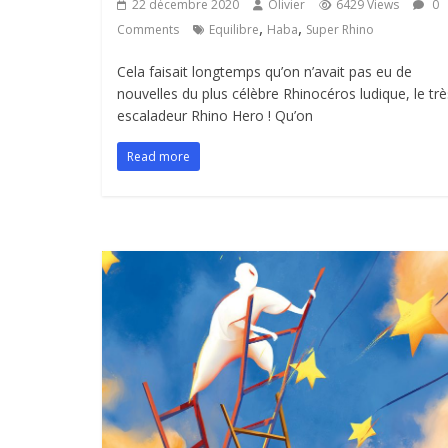
22 décembre 2020
Olivier
6429 Views
0
,
,
Comments
Equilibre
Haba
Super Rhino
Cela faisait longtemps qu’on n’avait pas eu de
nouvelles du plus célèbre Rhinocéros ludique, le trè
escaladeur Rhino Hero ! Qu’on
Read more