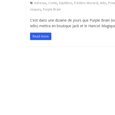
,
,
,
,
,
Adresse
Conte
Equilibre
Frédéric Morard
Iello
Pris
,
risques
Purple Brain
C’est dans une dizaine de jours que Purple Brain (vi
Iello) mettra en boutique Jack et le Haricot Magiqu
Read more