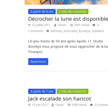
A partir de 6 ans
L'actu des marmots
Décrocher la lune est disponibl
22 juillet 2017
Olivier
3901 Views
0
,
,
,
Comments
Adresse
Asmodée
Bombyx
Equilibre
Un peu moins de 50 ans après Apollo 11, Studio
Bombyx vous propose de vous rapprocher de la lu
Pourquoi
Read more
A partir de 7 ans
L'actu des marmots
Jack escalade son haricot
13 juin 2017
Olivier
5089 Views
0 Comme