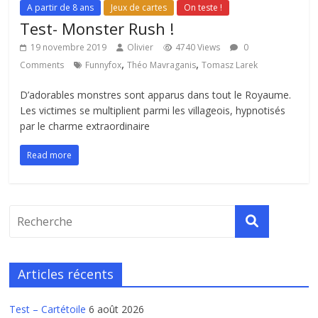
A partir de 8 ans
Jeux de cartes
On teste !
Test- Monster Rush !
19 novembre 2019
Olivier
4740 Views
0
,
,
Comments
Funnyfox
Théo Mavraganis
Tomasz Larek
D’adorables monstres sont apparus dans tout le Royaume.
Les victimes se multiplient parmi les villageois, hypnotisés
par le charme extraordinaire
Read more
Articles récents
Test – Cartétoile
6 août 2026