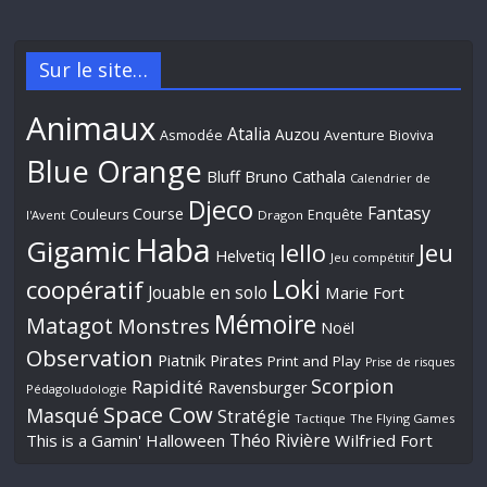
Sur le site…
Animaux
Atalia
Auzou
Aventure
Asmodée
Bioviva
Blue Orange
Bluff
Bruno Cathala
Calendrier de
Djeco
Fantasy
Course
Couleurs
Enquête
l'Avent
Dragon
Haba
Gigamic
Jeu
Iello
Helvetiq
Jeu compétitif
Loki
coopératif
Jouable en solo
Marie Fort
Mémoire
Matagot
Monstres
Noël
Observation
Piatnik
Pirates
Print and Play
Prise de risques
Scorpion
Rapidité
Ravensburger
Pédagoludologie
Space Cow
Masqué
Stratégie
Tactique
The Flying Games
Théo Rivière
This is a Gamin' Halloween
Wilfried Fort