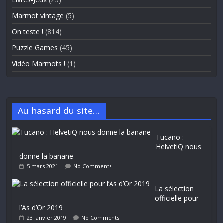
Marmot vintage
(5)
On teste !
(814)
Puzzle Games
(45)
Vidéo Marmots !
(1)
Au hasard du site…
Tucano :
HelvetiQ nous
donne la banane
5 mars 2021
No Comments
La sélection
officielle pour
l’As d’Or 2019
23 janvier 2019
No Comments