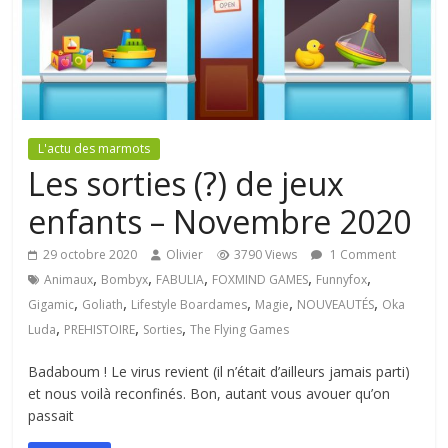
L'actu des marmots
Les sorties (?) de jeux
enfants – Novembre 2020
29 octobre 2020
Olivier
3790 Views
1 Comment
,
,
,
,
,
Animaux
Bombyx
FABULIA
FOXMIND GAMES
Funnyfox
,
,
,
,
,
Gigamic
Goliath
Lifestyle Boardames
Magie
NOUVEAUTÉS
Oka
,
,
,
Luda
PREHISTOIRE
Sorties
The Flying Games
Badaboum ! Le virus revient (il n’était d’ailleurs jamais parti)
et nous voilà reconfinés. Bon, autant vous avouer qu’on
passait