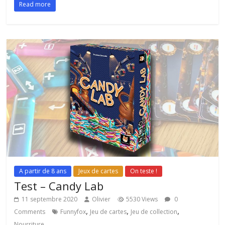
Read more
A partir de 8 ans
Jeux de cartes
On teste !
Test – Candy Lab
11 septembre 2020
Olivier
5530 Views
0
,
,
,
Comments
Funnyfox
Jeu de cartes
Jeu de collection
Nourriture