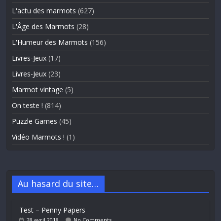
L'actu des marmots
(627)
L'Âge des Marmots
(28)
L'Humeur des Marmots
(156)
Livres-Jeux
(17)
Livres-Jeux
(23)
Marmot vintage
(5)
On teste !
(814)
Puzzle Games
(45)
Vidéo Marmots !
(1)
Au hasard du site…
Test – Penny Papers
28 avril 2018
No Comments