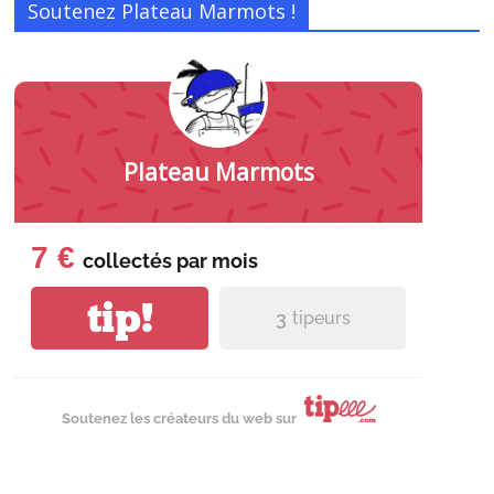
Soutenez Plateau Marmots !
Plateau Marmots
7 €
collectés par
mois
tip!
3
tipeurs
Soutenez les créateurs du web sur