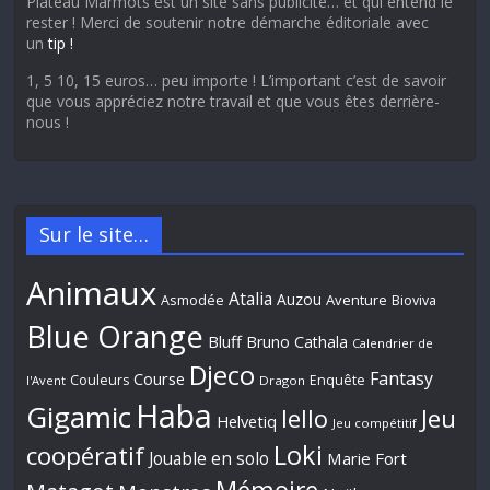
Plateau Marmots est un site sans publicité… et qui entend le
rester ! Merci de soutenir notre démarche éditoriale avec
un
tip !
1, 5 10, 15 euros… peu importe ! L’important c’est de savoir
que vous appréciez notre travail et que vous êtes derrière-
nous !
Sur le site…
Animaux
Atalia
Auzou
Aventure
Asmodée
Bioviva
Blue Orange
Bluff
Bruno Cathala
Calendrier de
Djeco
Fantasy
Course
Couleurs
Enquête
l'Avent
Dragon
Haba
Gigamic
Jeu
Iello
Helvetiq
Jeu compétitif
Loki
coopératif
Jouable en solo
Marie Fort