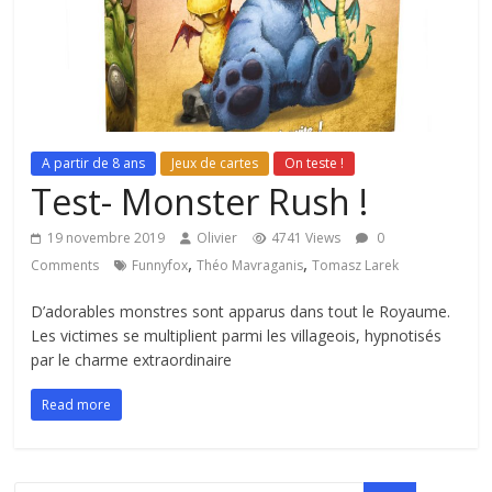
A partir de 8 ans
Jeux de cartes
On teste !
Test- Monster Rush !
19 novembre 2019
Olivier
4741 Views
0
,
,
Comments
Funnyfox
Théo Mavraganis
Tomasz Larek
D’adorables monstres sont apparus dans tout le Royaume.
Les victimes se multiplient parmi les villageois, hypnotisés
par le charme extraordinaire
Read more