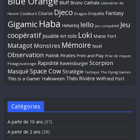
Blue Orange
Bluff
Bruno Cathala
Calendrier de
Djeco
Fantasy
Course
Couleurs
Enquête
l'Avent
Dragon
Haba
Gigamic
Jeu
Iello
Helvetiq
Jeu compétitif
Loki
coopératif
Jouable en solo
Marie Fort
Mémoire
Matagot
Monstres
Noël
Observation
Piatnik
Pirates
Print and Play
Prise de risques
Scorpion
Rapidité
Ravensburger
Pédagoludologie
Space Cow
Masqué
Stratégie
Tactique
The Flying Games
Théo Rivière
This is a Gamin' Halloween
Wilfried Fort
Catégories
A partir de 10 ans
(37)
A partir de 2 ans
(28)