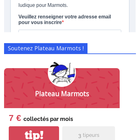
Soutenez Plateau Marmots !
Plateau Marmots
7 €
collectés par
mois
tip!
3
tipeurs