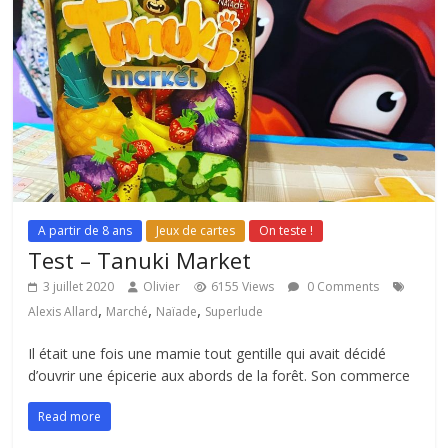
A partir de 8 ans
Jeux de cartes
On teste !
Test – Tanuki Market
3 juillet 2020
Olivier
6155 Views
0 Comments
,
,
,
Alexis Allard
Marché
Naïade
Superlude
Il était une fois une mamie tout gentille qui avait décidé
d’ouvrir une épicerie aux abords de la forêt. Son commerce
Read more