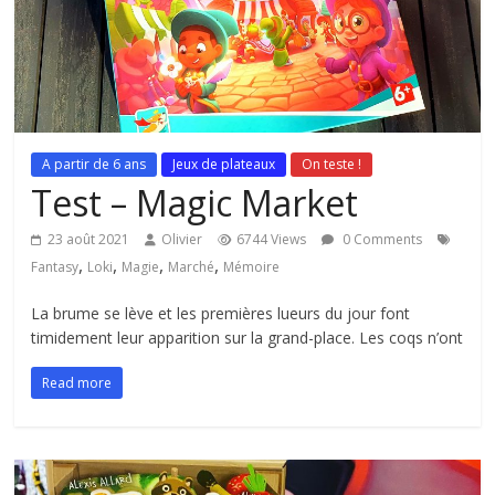
A partir de 6 ans
Jeux de plateaux
On teste !
Test – Magic Market
23 août 2021
Olivier
6744 Views
0 Comments
,
,
,
,
Fantasy
Loki
Magie
Marché
Mémoire
La brume se lève et les premières lueurs du jour font
timidement leur apparition sur la grand-place. Les coqs n’ont
Read more