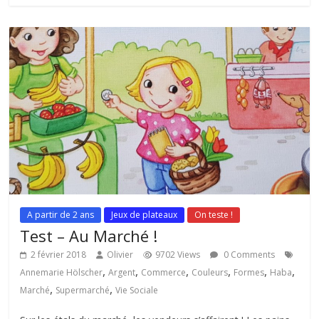
A partir de 2 ans
Jeux de plateaux
On teste !
Test – Au Marché !
2 février 2018
Olivier
9702 Views
0 Comments
,
,
,
,
,
,
Annemarie Hölscher
Argent
Commerce
Couleurs
Formes
Haba
,
,
Marché
Supermarché
Vie Sociale