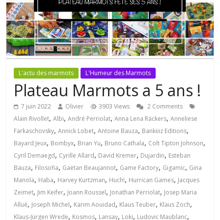
L'actu des marmots
L'Humeur des Marmots
Plateau Marmots a 5 ans !
7 juin 2022
Olivier
3903 Views
2 Comments
,
,
,
,
Alain Rivollet
Albi
André Perriolat
Anna Lena Räckers
Anneliese
,
,
,
,
Farkaschovsky
Annick Lobet
Antoine Bauza
Bankiiiz Editions
,
,
,
,
,
Bayard Jeux
Bombyx
Brian Yu
Bruno Cathala
Colt Tipton Johnson
,
,
,
,
Cyril Demaegd
Cyrille Allard
David Kremer
Dujardin
Esteban
,
,
,
,
,
Bauza
Filosofia
Gaëtan Beaujannot
Game Factory
Gigamic
Gina
,
,
,
,
,
Manola
Haba
Harvey Kurtzman
Huch!
Hurrican Games
Jacques
,
,
,
,
Zeimet
Jim Keifer
Joann Roussel
Jonathan Perriolat
Josep Maria
,
,
,
,
,
Allué
Joseph Michel
Karim Aouidad
Klaus Teuber
Klaus Zoch
,
,
,
,
,
Klaus-Jürgen Wrede
Kosmos
Lansay
Loki
Ludovic Maublanc