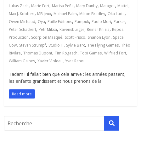
,
,
,
,
,
,
Lukas Zach
Marie Fort
Marisa Peña
Mary Danby
Matagot
Mattel
,
,
,
,
,
Max J. Kobbert
MB jeux
Michael Palm
Milton Bradley
Oka Luda
,
,
,
,
,
,
Owen Michaud
Oya
Paille Editions
Pampuk
Paolo Mori
Parker
,
,
,
,
Peter Schackert
Petr Miksa
Ravensburger
Reiner Knizia
Repos
,
,
,
,
Production
Scorpion Masqué
Scott Frisco
Shanon Lyon
Space
,
,
,
,
,
Cow
Steven Strumpf
Studio H
Sylvie Barc
The Flying Games
Théo
,
,
,
,
,
Rivière
Thomas Dupont
Tim Rogasch
Topi Games
Wilfried Fort
,
,
William Gaines
Xavier Violeau
Yves Renou
Tadam ! Il fallait bien que cela arrive : les années passent,
les enfants grandissent et nous prenons de la
Read more