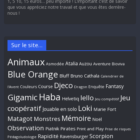
1, 5 10, 15 euros… peu importe ! L’important c’est de savoir
que vous appréciez notre travail et que vous êtes derrière-
nous !
Sur le site…
Animaux
Atalia
Auzou
Aventure
Asmodée
Bioviva
Blue Orange
Bluff
Bruno Cathala
Calendrier de
Djeco
Fantasy
Course
Couleurs
Enquête
l'Avent
Dragon
Haba
Gigamic
Jeu
Iello
Helvetiq
Jeu compétitif
Loki
coopératif
Jouable en solo
Marie Fort
Mémoire
Matagot
Monstres
Noël
Observation
Piatnik
Pirates
Print and Play
Prise de risques
Scorpion
Rapidité
Ravensburger
Pédagoludologie