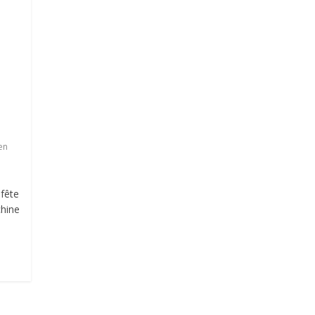
en
fête
chine