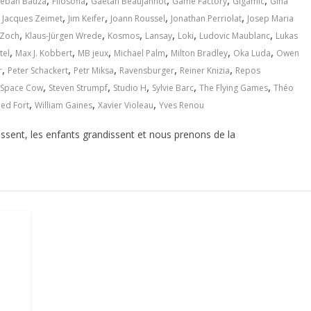
,
,
,
,
,
teban Bauza
Filosofia
Gaëtan Beaujannot
Game Factory
Gigamic
Gina
,
,
,
,
,
Jacques Zeimet
Jim Keifer
Joann Roussel
Jonathan Perriolat
Josep Maria
,
,
,
,
,
,
 Zoch
Klaus-Jürgen Wrede
Kosmos
Lansay
Loki
Ludovic Maublanc
Lukas
,
,
,
,
,
,
tel
Max J. Kobbert
MB jeux
Michael Palm
Milton Bradley
Oka Luda
Owen
,
,
,
,
,
r
Peter Schackert
Petr Miksa
Ravensburger
Reiner Knizia
Repos
,
,
,
,
,
Space Cow
Steven Strumpf
Studio H
Sylvie Barc
The Flying Games
Théo
,
,
,
ied Fort
William Gaines
Xavier Violeau
Yves Renou
 passent, les enfants grandissent et nous prenons de la