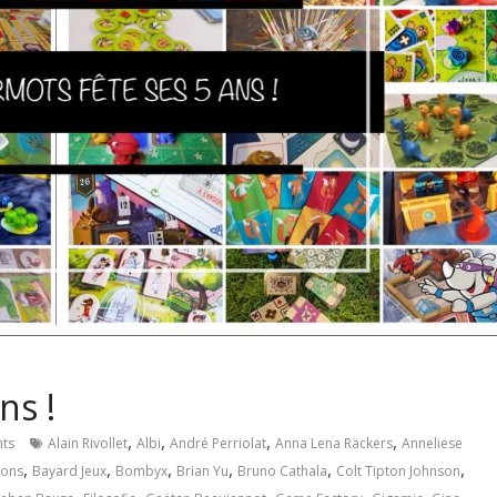
ns !
,
,
,
,
ts
Alain Rivollet
Albi
André Perriolat
Anna Lena Räckers
Anneliese
,
,
,
,
,
,
ions
Bayard Jeux
Bombyx
Brian Yu
Bruno Cathala
Colt Tipton Johnson