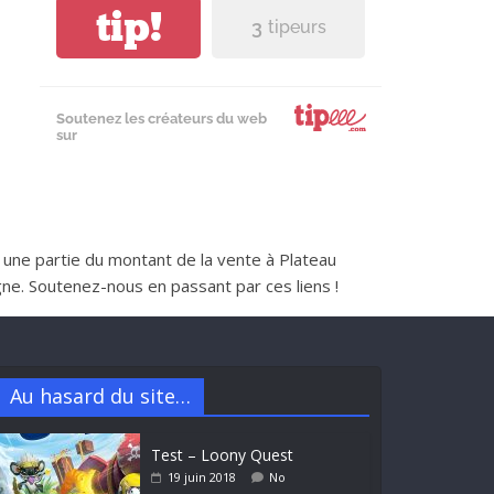
tip!
3
tipeurs
Soutenez les créateurs du web
sur
nt une partie du montant de la vente à Plateau
e. Soutenez-nous en passant par ces liens !
Au hasard du site…
Test – Loony Quest
19 juin 2018
No