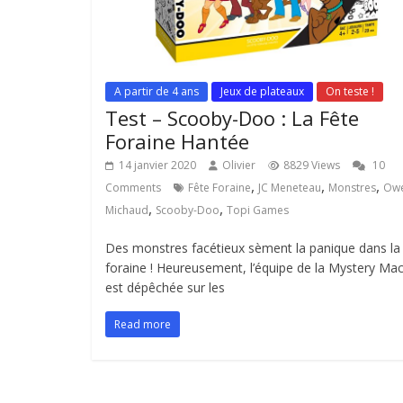
A partir de 4 ans
Jeux de plateaux
On teste !
Test – Scooby-Doo : La Fête
Foraine Hantée
14 janvier 2020
Olivier
8829 Views
10
,
,
,
Comments
Fête Foraine
JC Meneteau
Monstres
Ow
,
,
Michaud
Scooby-Doo
Topi Games
Des monstres facétieux sèment la panique dans la 
foraine ! Heureusement, l’équipe de la Mystery Ma
est dépêchée sur les
Read more