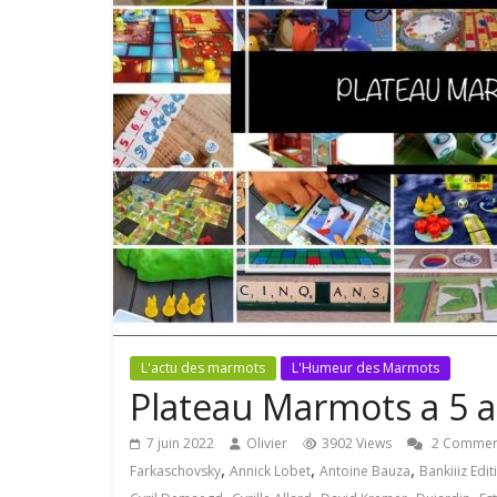
L'actu des marmots
L'Humeur des Marmots
Plateau Marmots a 5 a
7 juin 2022
Olivier
3902 Views
2 Commen
,
,
,
Farkaschovsky
Annick Lobet
Antoine Bauza
Bankiiiz Edit