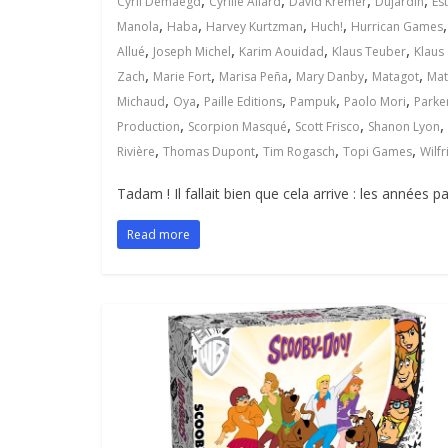
,
,
,
,
Cyril Demaegd
Cyrille Allard
David Kremer
Dujardin
Es
,
,
,
,
Manola
Haba
Harvey Kurtzman
Huch!
Hurrican Games
,
,
,
,
Allué
Joseph Michel
Karim Aouidad
Klaus Teuber
Klaus
,
,
,
,
,
Zach
Marie Fort
Marisa Peña
Mary Danby
Matagot
Mat
,
,
,
,
,
Michaud
Oya
Paille Editions
Pampuk
Paolo Mori
Parke
,
,
,
,
Production
Scorpion Masqué
Scott Frisco
Shanon Lyon
,
,
,
,
Rivière
Thomas Dupont
Tim Rogasch
Topi Games
Wilfr
Tadam ! Il fallait bien que cela arrive : les années
Read more