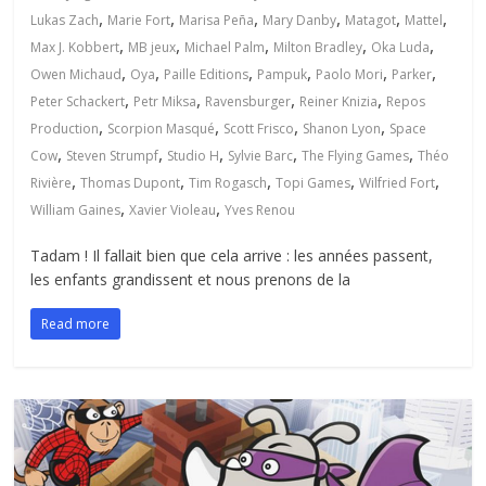
,
,
,
,
,
,
Lukas Zach
Marie Fort
Marisa Peña
Mary Danby
Matagot
Mattel
,
,
,
,
,
Max J. Kobbert
MB jeux
Michael Palm
Milton Bradley
Oka Luda
,
,
,
,
,
,
Owen Michaud
Oya
Paille Editions
Pampuk
Paolo Mori
Parker
,
,
,
,
Peter Schackert
Petr Miksa
Ravensburger
Reiner Knizia
Repos
,
,
,
,
Production
Scorpion Masqué
Scott Frisco
Shanon Lyon
Space
,
,
,
,
,
Cow
Steven Strumpf
Studio H
Sylvie Barc
The Flying Games
Théo
,
,
,
,
,
Rivière
Thomas Dupont
Tim Rogasch
Topi Games
Wilfried Fort
,
,
William Gaines
Xavier Violeau
Yves Renou
Tadam ! Il fallait bien que cela arrive : les années passent,
les enfants grandissent et nous prenons de la
Read more