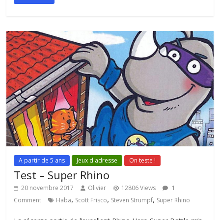
A partir de 5 ans
Jeux d'adresse
On teste !
Test – Super Rhino
20 novembre 2017
Olivier
12806 Views
1
,
,
,
Comment
Haba
Scott Frisco
Steven Strumpf
Super Rhino