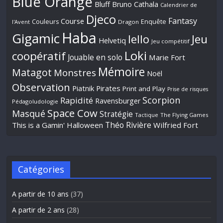
Blue Orange
Bluff
Bruno Cathala
Calendrier de
Djeco
Fantasy
Course
Couleurs
Enquête
l'Avent
Dragon
Haba
Gigamic
Jeu
Iello
Helvetiq
Jeu compétitif
Loki
coopératif
Jouable en solo
Marie Fort
Mémoire
Matagot
Monstres
Noël
Observation
Piatnik
Pirates
Print and Play
Prise de risques
Scorpion
Rapidité
Ravensburger
Pédagoludologie
Space Cow
Masqué
Stratégie
Tactique
The Flying Games
Théo Rivière
This is a Gamin' Halloween
Wilfried Fort
Catégories
A partir de 10 ans
(37)
A partir de 2 ans
(28)