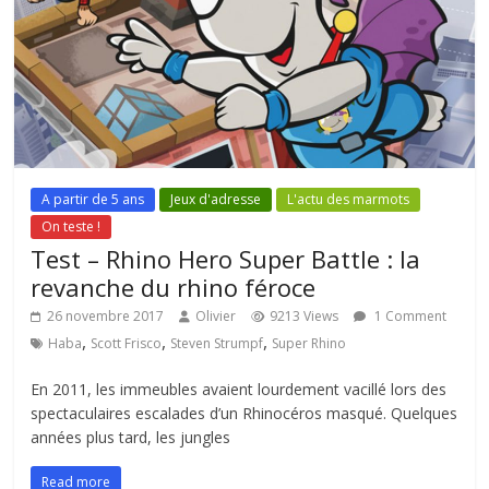
A partir de 5 ans
Jeux d'adresse
L'actu des marmots
On teste !
Test – Rhino Hero Super Battle : la
revanche du rhino féroce
26 novembre 2017
Olivier
9213 Views
1 Comment
,
,
,
Haba
Scott Frisco
Steven Strumpf
Super Rhino
En 2011, les immeubles avaient lourdement vacillé lors des
spectaculaires escalades d’un Rhinocéros masqué. Quelques
années plus tard, les jungles
Read more