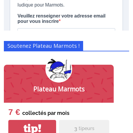
Soutenez Plateau Marmots !
Plateau Marmots
7 €
collectés par
mois
tip!
3
tipeurs