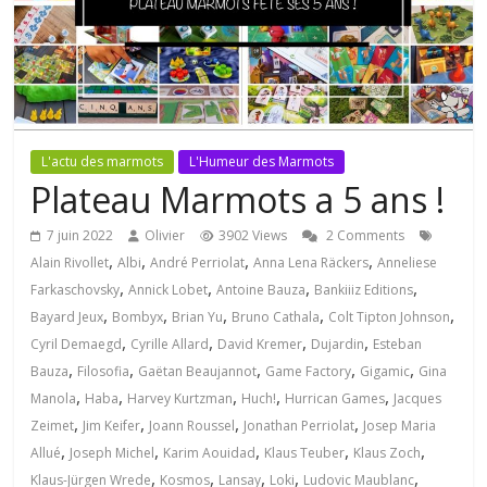
L'actu des marmots
L'Humeur des Marmots
Plateau Marmots a 5 ans !
7 juin 2022
Olivier
3902 Views
2 Comments
,
,
,
,
Alain Rivollet
Albi
André Perriolat
Anna Lena Räckers
Anneliese
,
,
,
,
Farkaschovsky
Annick Lobet
Antoine Bauza
Bankiiiz Editions
,
,
,
,
,
Bayard Jeux
Bombyx
Brian Yu
Bruno Cathala
Colt Tipton Johnson
,
,
,
,
Cyril Demaegd
Cyrille Allard
David Kremer
Dujardin
Esteban
,
,
,
,
,
Bauza
Filosofia
Gaëtan Beaujannot
Game Factory
Gigamic
Gina
,
,
,
,
,
Manola
Haba
Harvey Kurtzman
Huch!
Hurrican Games
Jacques
,
,
,
,
Zeimet
Jim Keifer
Joann Roussel
Jonathan Perriolat
Josep Maria
,
,
,
,
,
Allué
Joseph Michel
Karim Aouidad
Klaus Teuber
Klaus Zoch
,
,
,
,
,
Klaus-Jürgen Wrede
Kosmos
Lansay
Loki
Ludovic Maublanc