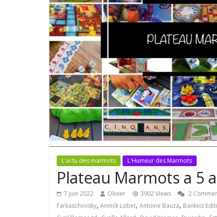
L'actu des marmots
L'Humeur des Marmots
Plateau Marmots a 5 a
7 juin 2022
Olivier
3902 Views
2 Commen
,
,
,
Farkaschovsky
Annick Lobet
Antoine Bauza
Bankiiiz Edit