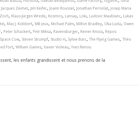
,
,
,
,
,
teban Bauza
Filosofia
Gaëtan Beaujannot
Game Factory
Gigamic
Gina
,
,
,
,
,
Jacques Zeimet
Jim Keifer
Joann Roussel
Jonathan Perriolat
Josep Maria
,
,
,
,
,
,
 Zoch
Klaus-Jürgen Wrede
Kosmos
Lansay
Loki
Ludovic Maublanc
Lukas
,
,
,
,
,
,
tel
Max J. Kobbert
MB jeux
Michael Palm
Milton Bradley
Oka Luda
Owen
,
,
,
,
,
r
Peter Schackert
Petr Miksa
Ravensburger
Reiner Knizia
Repos
,
,
,
,
,
Space Cow
Steven Strumpf
Studio H
Sylvie Barc
The Flying Games
Théo
,
,
,
ied Fort
William Gaines
Xavier Violeau
Yves Renou
 passent, les enfants grandissent et nous prenons de la