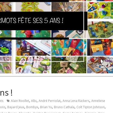
ns !
,
,
,
,
ts
Alain Rivollet
Albi
André Perriolat
Anna Lena Räckers
Anneliese
,
,
,
,
,
,
ions
Bayard Jeux
Bombyx
Brian Yu
Bruno Cathala
Colt Tipton Johnson