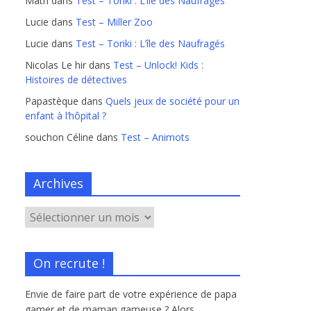
Math
dans
Test – Toriki : L’île des Naufragés
Lucie
dans
Test – Miller Zoo
Lucie
dans
Test – Toriki : L’île des Naufragés
Nicolas Le hir
dans
Test – Unlock! Kids :
Histoires de détectives
Papastèque
dans
Quels jeux de société pour un
enfant à l’hôpital ?
souchon Céline
dans
Test – Animots
Archives
On recrute !
Envie de faire part de votre expérience de papa
gamer et de maman gameuse ? Alors