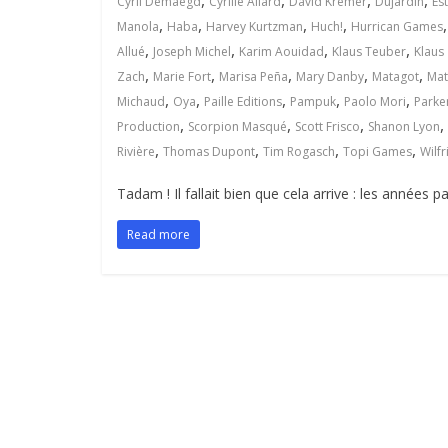
,
,
,
,
Cyril Demaegd
Cyrille Allard
David Kremer
Dujardin
Es
,
,
,
,
Manola
Haba
Harvey Kurtzman
Huch!
Hurrican Games
,
,
,
,
Allué
Joseph Michel
Karim Aouidad
Klaus Teuber
Klaus
,
,
,
,
,
Zach
Marie Fort
Marisa Peña
Mary Danby
Matagot
Mat
,
,
,
,
,
Michaud
Oya
Paille Editions
Pampuk
Paolo Mori
Parke
,
,
,
,
Production
Scorpion Masqué
Scott Frisco
Shanon Lyon
,
,
,
,
Rivière
Thomas Dupont
Tim Rogasch
Topi Games
Wilfr
Tadam ! Il fallait bien que cela arrive : les années
Read more