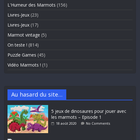
L'Humeur des Marmots
(156)
Livres-Jeux
(23)
Livres-Jeux
(17)
Marmot vintage
(5)
On teste !
(814)
Puzzle Games
(45)
Vidéo Marmots !
(1)
Au hasard du site…
5 jeux de dinosaures pour jouer avec
les marmots – Episode 1
18 août 2020
No Comments