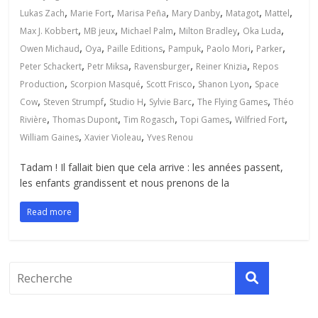
,
,
,
,
,
,
Lukas Zach
Marie Fort
Marisa Peña
Mary Danby
Matagot
Mattel
,
,
,
,
,
Max J. Kobbert
MB jeux
Michael Palm
Milton Bradley
Oka Luda
,
,
,
,
,
,
Owen Michaud
Oya
Paille Editions
Pampuk
Paolo Mori
Parker
,
,
,
,
Peter Schackert
Petr Miksa
Ravensburger
Reiner Knizia
Repos
,
,
,
,
Production
Scorpion Masqué
Scott Frisco
Shanon Lyon
Space
,
,
,
,
,
Cow
Steven Strumpf
Studio H
Sylvie Barc
The Flying Games
Théo
,
,
,
,
,
Rivière
Thomas Dupont
Tim Rogasch
Topi Games
Wilfried Fort
,
,
William Gaines
Xavier Violeau
Yves Renou
Tadam ! Il fallait bien que cela arrive : les années passent,
les enfants grandissent et nous prenons de la
Read more