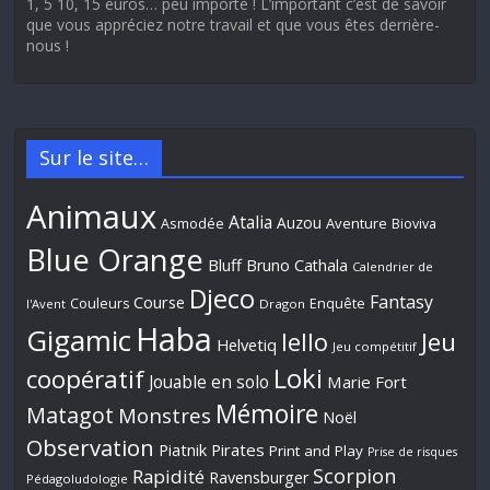
1, 5 10, 15 euros… peu importe ! L’important c’est de savoir
que vous appréciez notre travail et que vous êtes derrière-
nous !
Sur le site…
Animaux
Atalia
Auzou
Aventure
Asmodée
Bioviva
Blue Orange
Bluff
Bruno Cathala
Calendrier de
Djeco
Fantasy
Course
Couleurs
Enquête
l'Avent
Dragon
Haba
Gigamic
Jeu
Iello
Helvetiq
Jeu compétitif
Loki
coopératif
Jouable en solo
Marie Fort
Mémoire
Matagot
Monstres
Noël
Observation
Piatnik
Pirates
Print and Play
Prise de risques
Scorpion
Rapidité
Ravensburger
Pédagoludologie