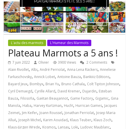
L'actu des marmots
L'Humeur des Marmots
Plateau Marmots a 5 ans !
7 juin 2022
Olivier
3900 Views
2 Comments
,
,
,
,
Alain Rivollet
Albi
André Perriolat
Anna Lena Räckers
Anneliese
,
,
,
,
Farkaschovsky
Annick Lobet
Antoine Bauza
Bankiiiz Editions
,
,
,
,
,
Bayard Jeux
Bombyx
Brian Yu
Bruno Cathala
Colt Tipton Johnson
,
,
,
,
Cyril Demaegd
Cyrille Allard
David Kremer
Dujardin
Esteban
,
,
,
,
,
Bauza
Filosofia
Gaëtan Beaujannot
Game Factory
Gigamic
Gina
,
,
,
,
,
Manola
Haba
Harvey Kurtzman
Huch!
Hurrican Games
Jacques
,
,
,
,
Zeimet
Jim Keifer
Joann Roussel
Jonathan Perriolat
Josep Maria
,
,
,
,
,
Allué
Joseph Michel
Karim Aouidad
Klaus Teuber
Klaus Zoch
,
,
,
,
,
Klaus-Jürgen Wrede
Kosmos
Lansay
Loki
Ludovic Maublanc