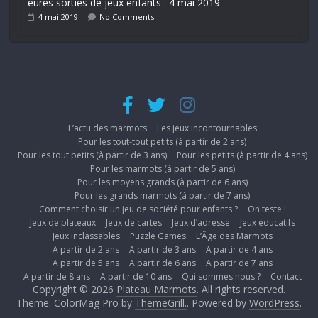
eures sorties de jeux enfants : 4 mai 2019
4 mai 2019
No Comments
L’actu des marmots
Les jeux incontournables
Pour les tout-tout petits (à partir de 2 ans)
Pour les tout petits (à partir de 3 ans)
Pour les petits (à partir de 4 ans)
Pour les marmots (à partir de 5 ans)
Pour les moyens grands (à partir de 6 ans)
Pour les grands marmots (à partir de 7 ans)
Comment choisir un jeu de société pour enfants ?
On teste !
Jeux de plateaux
Jeux de cartes
Jeux d’adresse
Jeux éducatifs
Jeux inclassables
Puzzle Games
L’Âge des Marmots
A partir de 2 ans
A partir de 3 ans
A partir de 4 ans
A partir de 5 ans
A partir de 6 ans
A partir de 7 ans
A partir de 8 ans
A partir de 10 ans
Qui sommes nous ?
Contact
Copyright © 2026
Plateau Marmots
. All rights reserved.
Theme: ColorMag Pro by
ThemeGrill.
. Powered by
WordPress
.